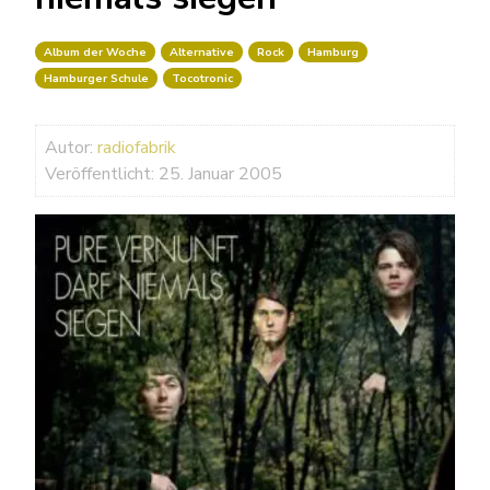
Album der Woche
Alternative
Rock
Hamburg
Hamburger Schule
Tocotronic
Autor:
radiofabrik
Veröffentlicht: 25. Januar 2005