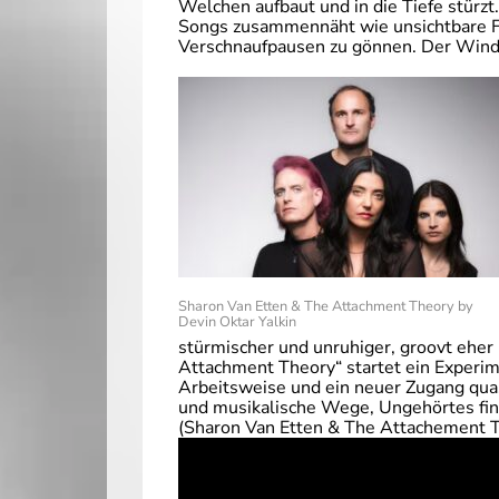
Welchen aufbaut und in die Tiefe stürzt
Songs zusammennäht wie unsichtbare Fäd
Verschnaufpausen zu gönnen. Der Wind z
Sharon Van Etten & The Attachment Theory by
Devin Oktar Yalkin
stürmischer und unruhiger, groovt eher
Attachment Theory“ startet ein Experi
Arbeitsweise und ein neuer Zugang quas
und musikalische Wege, Ungehörtes fin
(Sharon Van Etten & The Attachement Th