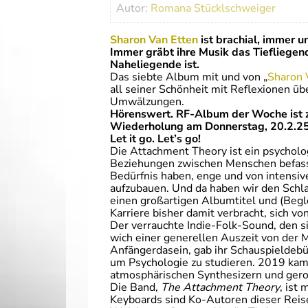
Autor:
Romana Stücklschweiger
Sharon Van Etten
ist brachial, immer 
Immer gräbt ihre Musik das Tiefliegende
Naheliegende ist.
Das siebte Album mit und von „
Sharon 
all seiner Schönheit mit Reflexionen üb
Umwälzungen.
Hörenswert. RF-Album der Woche ist z
Wiederholung am Donnerstag, 20.2.25
Let it go. Let’s go!
Die Attachment Theory ist ein psycholo
Beziehungen zwischen Menschen befass
Bedürfnis haben, enge und von intens
aufzubauen. Und da haben wir den Schl
einen großartigen Albumtitel und (Beg
Karriere bisher damit verbracht, sich v
Der verrauchte Indie-Folk-Sound, den s
wich einer generellen Auszeit von der 
Anfängerdasein, gab ihr Schauspieldebüt
um Psychologie zu studieren. 2019 kam
atmosphärischen Synthesizern und ge
Die Band,
The Attachment Theory
, ist
Keyboards sind Ko-Autoren dieser Reise