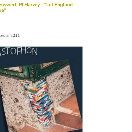
nswert: PJ Harvey - "Let England
ke"
ebruar 2011