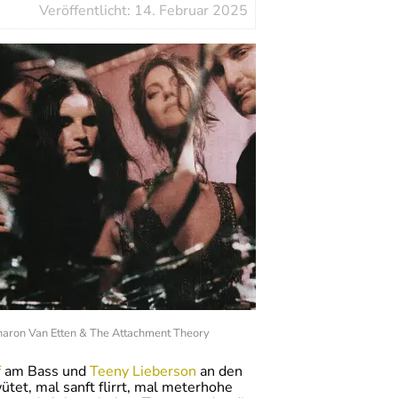
Veröffentlicht: 14. Februar 2025
haron Van Etten & The Attachment Theory
f
am Bass und
Teeny Lieberson
an den
tet, mal sanft flirrt, mal meterhohe