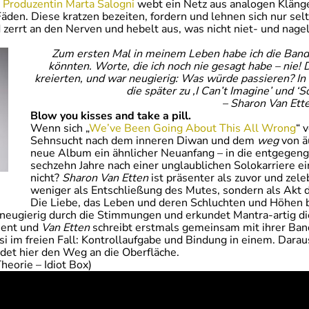
.
Produzentin Marta Salogni
webt ein Netz aus analogen Klänge
en. Diese kratzen bezeiten, fordern und lehnen sich nur sel
errt an den Nerven und hebelt aus, was nicht niet- und nagelf
Zum ersten Mal in meinem Leben habe ich die Band 
könnten. Worte, die ich noch nie gesagt habe – nie! D
kreierten, und war neugierig: Was würde passieren? In
die später zu ‚I Can’t Imagine’ und ‘
– Sharon Van Ett
Blow you kisses and take a pill.
Wenn sich „
We’ve Been Going About This All Wrong
“ 
Sehnsucht nach dem inneren Diwan und dem
weg
von ä
neue Album ein ähnlicher Neuanfang – in die entgegen
sechzehn Jahre nach einer unglaublichen Solokarriere 
nicht?
Sharon Van Etten
ist präsenter als zuvor und zel
weniger als Entschließung des Mutes, sondern als Akt d
Die Liebe, das Leben und deren Schluchten und Höhen b
 neugierig durch die Stimmungen und erkundet Mantra-artig di
ment und
Van Etten
schreibt erstmals gemeinsam mit ihrer Band. 
i im freien Fall: Kontrollaufgabe und Bindung in einem. Dara
det hier den Weg an die Oberfläche.
eorie – Idiot Box)