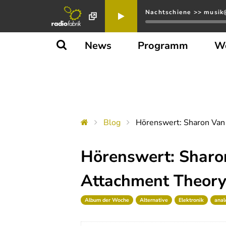
Nachtschiene >> musik@
News
Programm
W
Blog
Hörenswert: Sharon Van 
Hörenswert: Sharon
Attachment Theory
Album der Woche
Alternative
Elektronik
anal