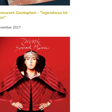
nswert: Gastophon - "Irgendwas Ist
er"
ovember 2017