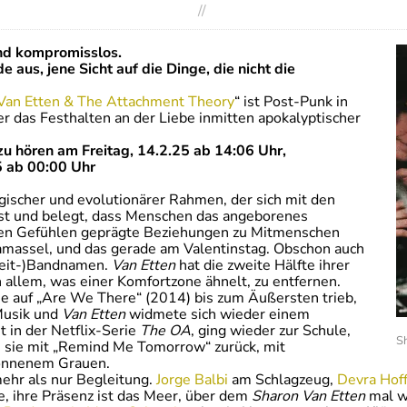
//
und kompromisslos.
 aus, jene Sicht auf die Dinge, die nicht die
Van Etten & The Attachment Theory
“ ist Post-Punk in
er das Festhalten an der Liebe inmitten apokalyptischer
u hören am Freitag, 14.2.25 ab 14:06 Uhr,
 ab 00:00 Uhr
gischer und evolutionärer Rahmen, der sich mit den
t und belegt, dass Menschen das angeborenes
iven Gefühlen geprägte Beziehungen zu Mitmenschen
amassel, und das gerade am Valentinstag. Obschon auch
leit-)Bandnamen.
Van Etten
hat die zweite Hälfte ihrer
on allem, was einer Komfortzone ähnelt, zu entfernen.
ie auf „Are We There“ (2014) bis zum Äußersten trieb,
Musik und
Van Etten
widmete sich wieder einem
 in der Netflix-Serie
The OA
, ging wieder zur Schule,
S
 sie mit „Remind Me Tomorrow“ zurück, mit
ronnenem Grauen.
 mehr als nur Begleitung.
Jorge Balbi
am Schlagzeug,
Devra Hof
, ihre Präsenz ist das Meer, über dem
Sharon Van Etten
mal wü