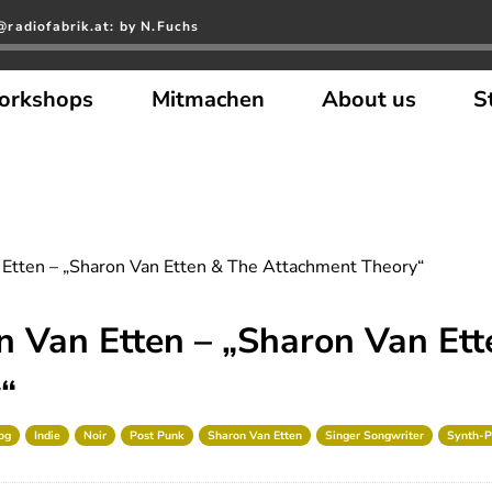
radiofabrik.at: by N.Fuchs
orkshops
Mitmachen
About us
S
Etten – „Sharon Van Etten & The Attachment Theory“
 Van Etten – „Sharon Van Ett
“
og
Indie
Noir
Post Punk
Sharon Van Etten
Singer Songwriter
Synth-