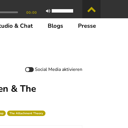
00:00
tudio & Chat
Blogs
Presse
Social Media
aktivieren
en & The
Pop
The Attachment Theory