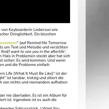
s von Keyboarderin
Lieberson
wie
cher Dringlichkeit. Ein bisschen
Seventeen
“ (auf Remind Me Tomorrow
ats um Text und Melodie und verzichten
ind/I want to see you in the afterlife‘
.
 Hals in Problemen steckt aber hat sich
ist sicher: Es wird kommen. Und wenn
nen und die Probleme einfach
n Life (What It Must Be Like)“ ist der
 ist tanzbar, trotzig und zitiert die
ich von nichts und niemandem aufhalten
aber nie überladen. Es ist ein Album für
rt ist. Irgendwie ist es auch die
aubenden Schlussstück „I Want You