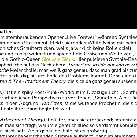
atter.
dem atemberaubenden Opener „Live Forever“ während Synthie
glimmendes Statement. Elektrisierendes White Noise mit hektis
onisches Schulterzucken, weils ja wirklich keine Rolle spielt.
und und Fan gewidmet und spiegelt die Größe und Weite von „
an die Gothic-Queen
Siouxsie Sioux
. Hier pulsieren Synthie-Be
euphorische auf das Nachleben: ‚
Turned me inside out and now I f
sche
Melancholie, man weiß ganz genau, dass man grad bis zum
rtet geduldig, bis das Ende des Problems kommt. Denn eines 
tten & The Attachment Theory
, die sich da ganz genau ausken
)“ ist ein spiky Post-Punk-Workout im Dicokugellicht, „Souther
chiedlichen Perspektiven zu verstehen. „Somethin‘ Ain’t Right“
ick in den Abgrund.
Van Etten
ist die wütende Prophetin, die s
nato ihrer Band begleitet wird.
 Attachment Theory
ist düster, doch nie erdrückend; intensiv, 
n man sich fragt, warum eigentlich alles so verdammt komplizie
ist nicht nett. Aber genau deshalb ist es großartig.
Kraft ihrer beherrschenden Stimme aufbringt, dann im atember