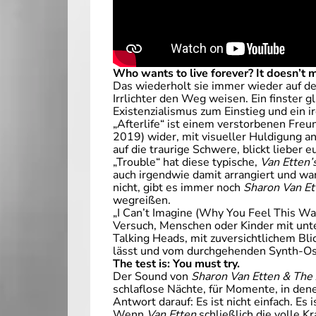
Who wants to live forever? It doesn’t m
Das wiederholt sie immer wieder auf 
Irrlichter den Weg weisen. Ein finster 
Existenzialismus zum Einstieg und ein ir
„Afterlife“ ist einem verstorbenen Fre
2019) wider, mit visueller Huldigung 
auf die traurige Schwere, blickt lieber 
„Trouble“ hat diese typische,
Van Etten’
auch irgendwie damit arrangiert und wa
nicht, gibt es immer noch
Sharon Van E
wegreißen.
„I Can’t Imagine (Why You Feel This Way
Versuch, Menschen oder Kinder mit unters
Talking Heads, mit zuversichtlichem Bl
lässt und vom durchgehenden Synth-Osti
The test is: You must try.
Der Sound von
Sharon Van Etten & The
schlaflose Nächte, für Momente, in dene
Antwort darauf: Es ist nicht einfach. Es 
Wenn
Van Etten
schließlich die volle 