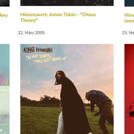
Hörenswert: Amon Tobin - "Chaos
They
Höre
Theory"
Imm
22. März 2005
23. N