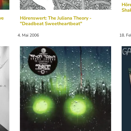
Höre
Sha
ve
Hörenswert: The Juliana Theory -
"Deadbeat Sweetheartbeat"
4. Mai 2006
18. F