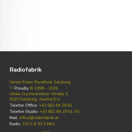
Radiofabrik
Verein Freier Rundfunk Salzburg
♡ Proudly
© 1998 – 2026
Ulrike-Gschwandtner-Straße 5
5020 Salzburg, Austria E.U.
Telefon Office:
+43 662 84 29 61
Telefon Studio:
+43 662 84 29 61-55
Mail:
office@radiofabrik.at
Radio:
107,5 & 97,3 MHz