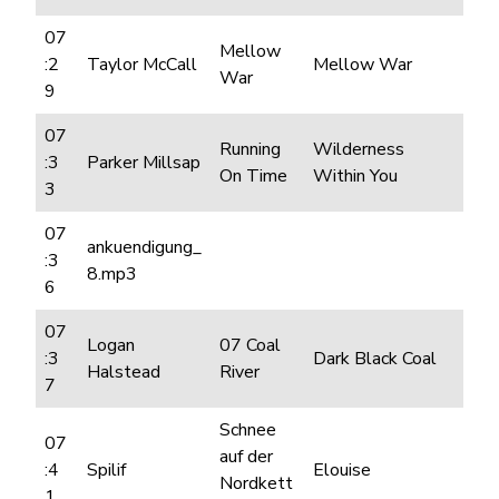
07
Mellow
:2
Taylor McCall
Mellow War
War
9
07
Running
Wilderness
:3
Parker Millsap
On Time
Within You
3
07
ankuendigung_
:3
8.mp3
6
07
Logan
07 Coal
:3
Dark Black Coal
Halstead
River
7
Schnee
07
auf der
:4
Spilif
Elouise
Nordkett
1