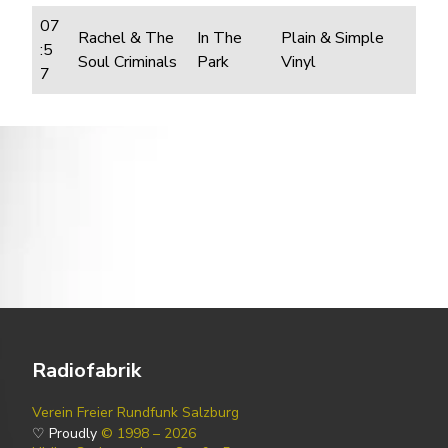
07
Rachel & The
In The
Plain & Simple
:5
Soul Criminals
Park
Vinyl
7
Radiofabrik
Verein Freier Rundfunk Salzburg
♡ Proudly
© 1998 – 2026