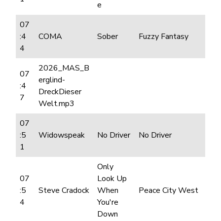
e
07
:4
COMA
Sober
Fuzzy Fantasy
4
2026_MAS_B
07
erglind-
:4
DreckDieser
7
Welt.mp3
07
:5
Widowspeak
No Driver
No Driver
1
Only
07
Look Up
:5
Steve Cradock
When
Peace City West
4
You're
Down