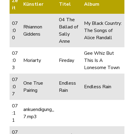
Ze
Künstler
Titel
Album
it
04 The
07
My Black Country:
Rhiannon
Ballad of
:0
The Songs of
Giddens
Sally
0
Alice Randall
Anne
07
Gee Whiz But
:0
Moriarty
Fireday
This Is A
3
Lonesome Town
07
One True
Endless
:0
Endless Rain
Pairing
Rain
7
07
ankuendigung_
:1
7.mp3
1
07