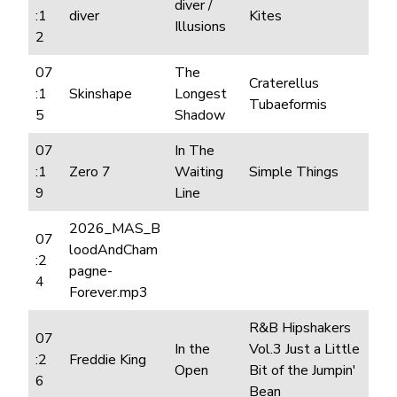
diver /
:1
diver
Kites
Illusions
2
07
The
Craterellus
:1
Skinshape
Longest
Tubaeformis
5
Shadow
07
In The
:1
Zero 7
Waiting
Simple Things
9
Line
2026_MAS_B
07
loodAndCham
:2
pagne-
4
Forever.mp3
R&B Hipshakers
07
In the
Vol.3 Just a Little
:2
Freddie King
Open
Bit of the Jumpin'
6
Bean