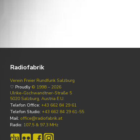
Radiofabrik
Verein Freier Rundfunk Salzburg
♡ Proudly
© 1998 – 2026
Ulrike-Gschwandtner-Straße 5
5020 Salzburg, Austria E.U.
Telefon Office:
+43 662 84 29 61
Telefon Studio:
+43 662 84 29 61-55
Mail:
office@radiofabrik.at
Radio:
107,5 & 97,3 MHz