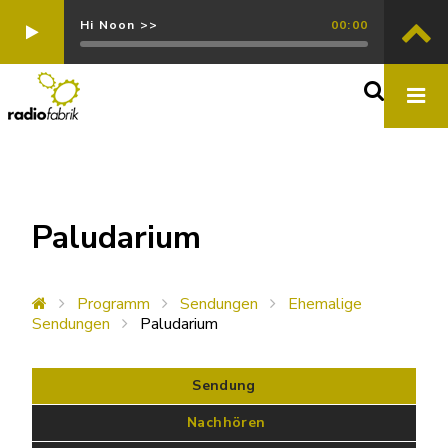
Hi Noon >>
00:00
Paludarium
Programm
Sendungen
Ehemalige
Sendungen
Paludarium
Sendung
 Nachhören