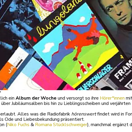
?
lich ein
Album der Woche
und versorgt so ihre
Hörer*innen
mit
er Jubiläumsalben bis hin zu Lieblingsscheiben und verjährten 
 erlaubt. Alles was die Radiofabrik
hörenswert
findet wird in F
als Ode und Liebesbekundung präsentiert.
on (
Niko Fuchs
&
Romana Stücklschweiger
), manchmal ergänzt 