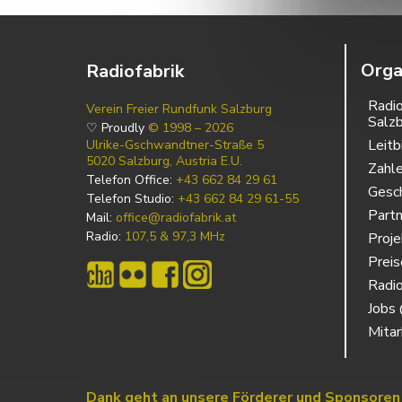
Orga
Radiofabrik
Radio
Verein Freier Rundfunk Salzburg
Salz
♡ Proudly
© 1998 – 2026
Leitb
Ulrike-Gschwandtner-Straße 5
5020 Salzburg, Austria E.U.
Zahl
Telefon Office:
+43 662 84 29 61
Gesch
Telefon Studio:
+43 662 84 29 61-55
Partn
Mail:
office@radiofabrik.at
Radio:
107,5 & 97,3 MHz
Proj
Prei
Radio
Jobs 
Mitar
Dank geht an unsere Förderer und Sponsoren