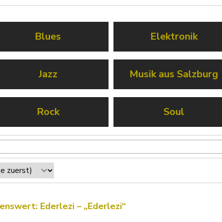
Blues
Elektronik
Jazz
Musik aus Salzburg
Rock
Soul
enswert: Ederlezi – „Ederlezi“