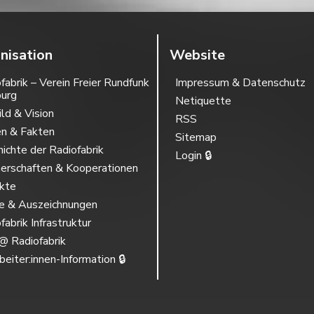
nisation
Website
fabrik – Verein Freier Rundfunk
Impressum & Datenschutz
burg
Netiquette
ild & Vision
RSS
en & Fakten
Sitemap
ichte der Radiofabrik
Login 🔒
erschaften & Kooperationen
ekte
se & Auszeichnungen
fabrik Infrastruktur
@ Radiofabrik
beiter:innen-Information 🔒