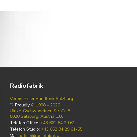
Radiofabrik
Verein Freier Rundfunk Salzburg
♡ Proudly
© 1998 – 2026
Ulrike-Gschwandtner-Straße 5
5020 Salzburg, Austria E.U.
Telefon Office:
+43 662 84 29 61
Telefon Studio:
+43 662 84 29 61-55
Mail:
office@radiofabrik.at