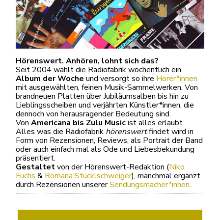
Hörenswert. Anhören, lohnt sich das?
Seit 2004 wählt die Radiofabrik wöchentlich ein
Album der Woche
und versorgt so ihre
Hörer*innen
mit ausgewählten, feinen Musik-Sammelwerken. Von
brandneuen Platten über Jubiläumsalben bis hin zu
Lieblingsscheiben und verjährten Künstler*innen, die
dennoch von herausragender Bedeutung sind.
Von
Americana bis Zulu Music
ist alles erlaubt.
Alles was die Radiofabrik
hörenswert
findet wird in
Form von Rezensionen, Reviews, als Portrait der Band
oder auch einfach mal als Ode und Liebesbekundung
präsentiert.
Gestaltet
von der Hörenswert-Redaktion (
Niko
Fuchs
&
Romana Stücklschweiger
), manchmal ergänzt
durch Rezensionen unserer
Sendungsmacher*innen
.