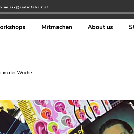
>> musik@radiofabrik.at
orkshops
Mitmachen
About us
S
bum der Woche