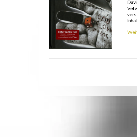
Davi
Velv
vers
Inha
Weit