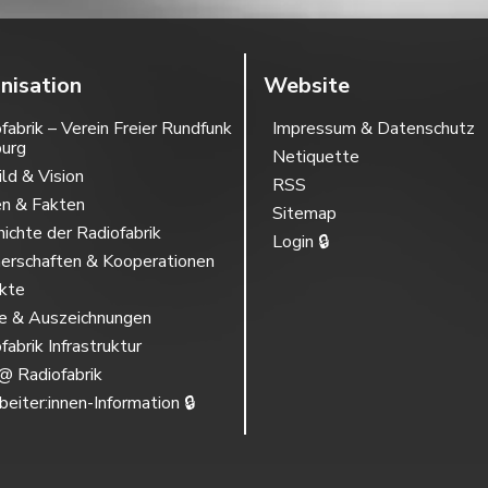
nisation
Website
fabrik – Verein Freier Rundfunk
Impressum & Datenschutz
burg
Netiquette
ild & Vision
RSS
en & Fakten
Sitemap
ichte der Radiofabrik
Login 🔒
erschaften & Kooperationen
ekte
se & Auszeichnungen
fabrik Infrastruktur
@ Radiofabrik
beiter:innen-Information 🔒