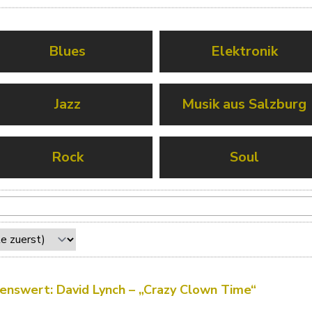
Blues
Elektronik
Jazz
Musik aus Salzburg
Rock
Soul
enswert: David Lynch – „Crazy Clown Time“