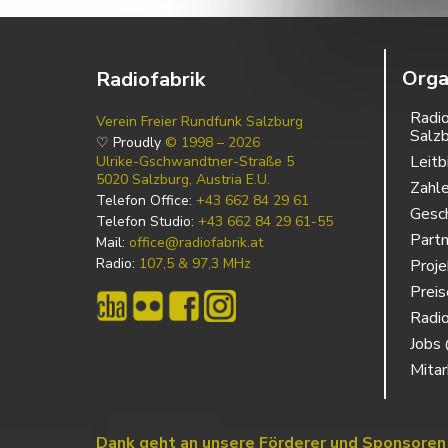
Orga
Radiofabrik
Radio
Verein Freier Rundfunk Salzburg
Salz
♡ Proudly
© 1998 – 2026
Leitb
Ulrike-Gschwandtner-Straße 5
5020 Salzburg, Austria E.U.
Zahl
Telefon Office:
+43 662 84 29 61
Gesch
Telefon Studio:
+43 662 84 29 61-55
Partn
Mail:
office@radiofabrik.at
Radio:
107,5 & 97,3 MHz
Proj
Prei
Radio
Jobs 
Mitar
Dank geht an unsere Förderer und Sponsoren