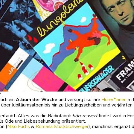
?
lich ein
Album der Woche
und versorgt so ihre
Hörer*innen
mit
er Jubiläumsalben bis hin zu Lieblingsscheiben und verjährten 
 erlaubt. Alles was die Radiofabrik
hörenswert
findet wird in F
als Ode und Liebesbekundung präsentiert.
on (
Niko Fuchs
&
Romana Stücklschweiger
), manchmal ergänzt 