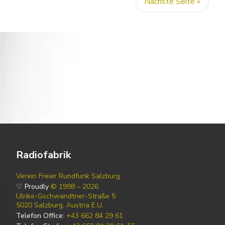
Nächste Seite »
Radiofabrik
Verein Freier Rundfunk Salzburg
♡ Proudly
© 1998 – 2026
Ulrike-Gschwandtner-Straße 5
5020 Salzburg, Austria E.U.
Telefon Office:
+43 662 84 29 61