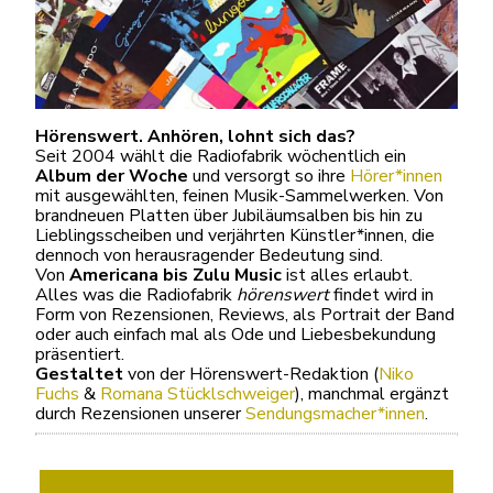
Hörenswert. Anhören, lohnt sich das?
Seit 2004 wählt die Radiofabrik wöchentlich ein
Album der Woche
und versorgt so ihre
Hörer*innen
mit ausgewählten, feinen Musik-Sammelwerken. Von
brandneuen Platten über Jubiläumsalben bis hin zu
Lieblingsscheiben und verjährten Künstler*innen, die
dennoch von herausragender Bedeutung sind.
Von
Americana bis Zulu Music
ist alles erlaubt.
Alles was die Radiofabrik
hörenswert
findet wird in
Form von Rezensionen, Reviews, als Portrait der Band
oder auch einfach mal als Ode und Liebesbekundung
präsentiert.
Gestaltet
von der Hörenswert-Redaktion (
Niko
Fuchs
&
Romana Stücklschweiger
), manchmal ergänzt
durch Rezensionen unserer
Sendungsmacher*innen
.