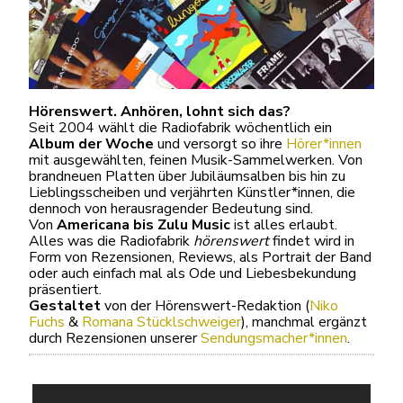
Hörenswert. Anhören, lohnt sich das?
Seit 2004 wählt die Radiofabrik wöchentlich ein
Album der Woche
und versorgt so ihre
Hörer*innen
mit ausgewählten, feinen Musik-Sammelwerken. Von
brandneuen Platten über Jubiläumsalben bis hin zu
Lieblingsscheiben und verjährten Künstler*innen, die
dennoch von herausragender Bedeutung sind.
Von
Americana bis Zulu Music
ist alles erlaubt.
Alles was die Radiofabrik
hörenswert
findet wird in
Form von Rezensionen, Reviews, als Portrait der Band
oder auch einfach mal als Ode und Liebesbekundung
präsentiert.
Gestaltet
von der Hörenswert-Redaktion (
Niko
Fuchs
&
Romana Stücklschweiger
), manchmal ergänzt
durch Rezensionen unserer
Sendungsmacher*innen
.