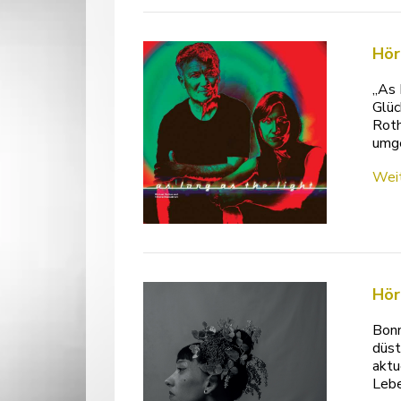
Hör
„As 
Glüc
Roth
umge
Weit
Hör
Bonn
düst
aktu
Lebe