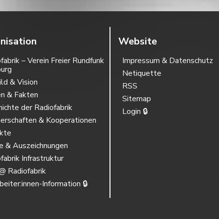
nisation
Website
fabrik – Verein Freier Rundfunk
Impressum & Datenschutz
burg
Netiquette
ild & Vision
RSS
en & Fakten
Sitemap
ichte der Radiofabrik
Login 🔒
erschaften & Kooperationen
ekte
se & Auszeichnungen
fabrik Infrastruktur
@ Radiofabrik
beiter:innen-Information 🔒