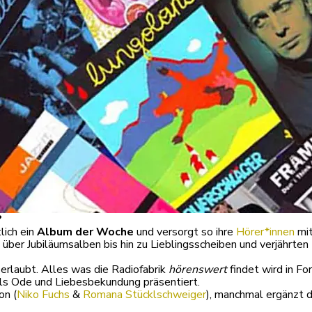
?
lich ein
Album der Woche
und versorgt so ihre
Hörer*innen
mit
er Jubiläumsalben bis hin zu Lieblingsscheiben und verjährten 
 erlaubt. Alles was die Radiofabrik
hörenswert
findet wird in F
als Ode und Liebesbekundung präsentiert.
on (
Niko Fuchs
&
Romana Stücklschweiger
), manchmal ergänzt 