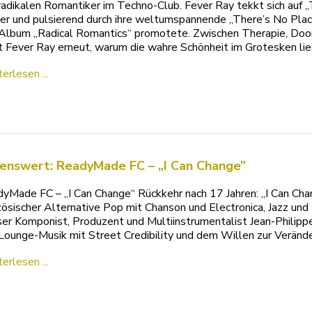
radikalen Romantiker im Techno-Club. Fever Ray tekkt sich auf „
er und pulsierend durch ihre weltumspannende „There’s No Place
Album „Radical Romantics“ promotete. Zwischen Therapie, Doo
t Fever Ray erneut, warum die wahre Schönheit im Grotesken li
erlesen ...
enswert: ReadyMade FC – „I Can Change”
yMade FC – „I Can Change“ Rückkehr nach 17 Jahren: „I Can Cha
zösischer Alternative Pop mit Chanson und Electronica, Jazz un
ser Komponist, Produzent und Multiinstrumentalist Jean-Philipp
Lounge-Musik mit Street Credibility und dem Willen zur Veränd
erlesen ...