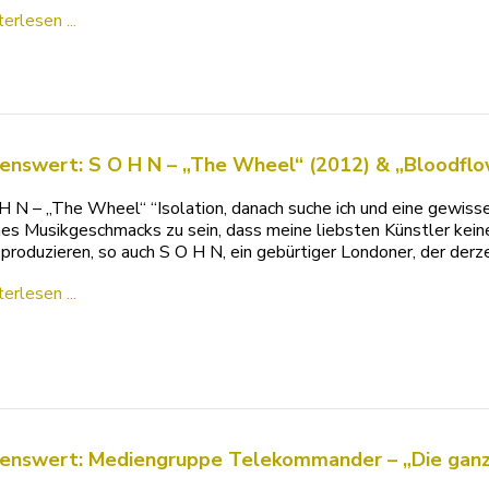
erlesen ...
enswert: S O H N – „The Wheel“ (2012) & „Bloodflo
H N – „The Wheel“ “Isolation, danach suche ich und eine gewis
es Musikgeschmacks zu sein, dass meine liebsten Künstler keine
produzieren, so auch S O H N, ein gebürtiger Londoner, der derze
erlesen ...
enswert: Mediengruppe Telekommander – „Die ganze