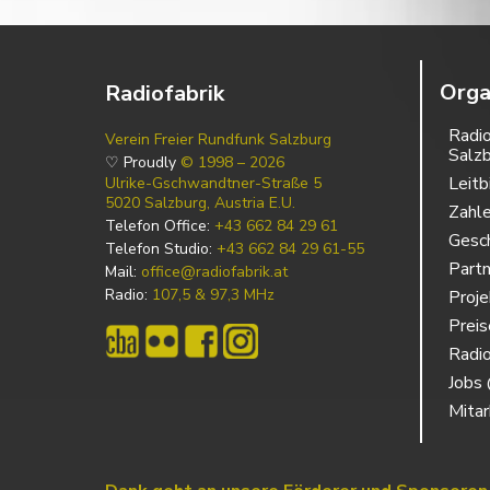
Orga
Radiofabrik
Radio
Verein Freier Rundfunk Salzburg
Salz
♡ Proudly
© 1998 – 2026
Leitb
Ulrike-Gschwandtner-Straße 5
5020 Salzburg, Austria E.U.
Zahl
Telefon Office:
+43 662 84 29 61
Gesch
Telefon Studio:
+43 662 84 29 61-55
Partn
Mail:
office@radiofabrik.at
Radio:
107,5 & 97,3 MHz
Proj
Prei
Radio
Jobs 
Mitar