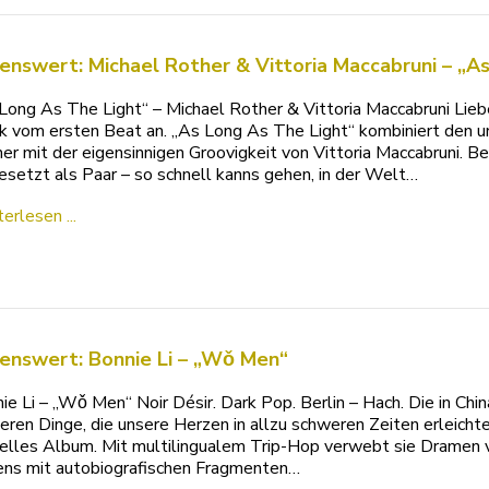
enswert: Michael Rother & Vittoria Maccabruni – „A
Long As The Light“ – Michael Rother & Vittoria Maccabruni Lie
k vom ersten Beat an. „As Long As The Light“ kombiniert den 
er mit der eigensinnigen Groovigkeit von Vittoria Maccabruni. 
setzt als Paar – so schnell kanns gehen, in der Welt…
erlesen ...
enswert: Bonnie Li – „Wǒ Men“
ie Li – „Wǒ Men“ Noir Désir. Dark Pop. Berlin – Hach. Die in Chi
eren Dinge, die unsere Herzen in allzu schweren Zeiten erleicht
elles Album. Mit multilingualem Trip-Hop verwebt sie Dramen 
ns mit autobiografischen Fragmenten…