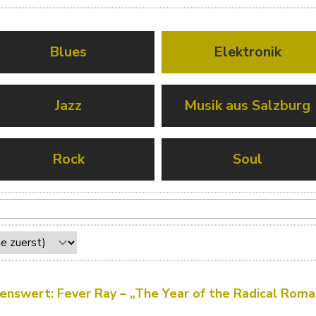
Blues
Elektronik
Jazz
Musik aus Salzburg
Rock
Soul
enswert: Fever Ray – „The Year of the Radical Roma