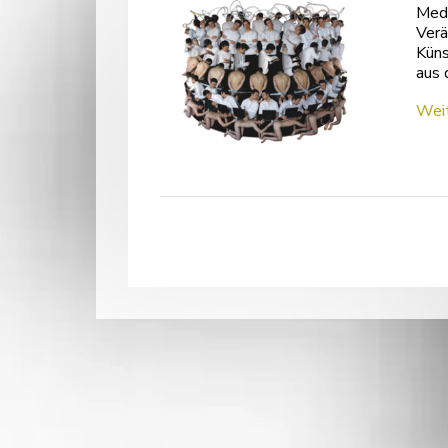
Medi
Verä
Küns
aus 
Weit