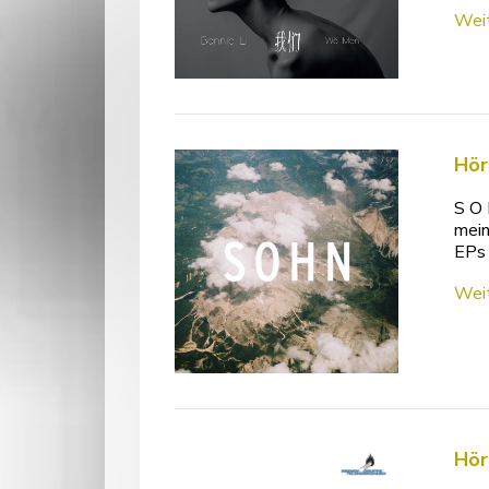
Weit
Hör
S O 
mein
EPs 
Weit
Hör