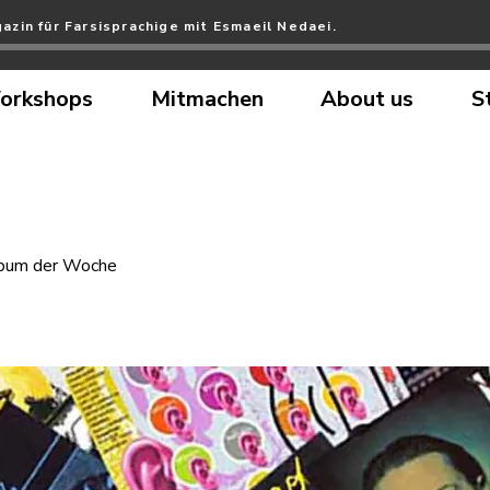
azin für Farsisprachige mit Esmaeil Nedaei.
orkshops
Mitmachen
About us
S
bum der Woche