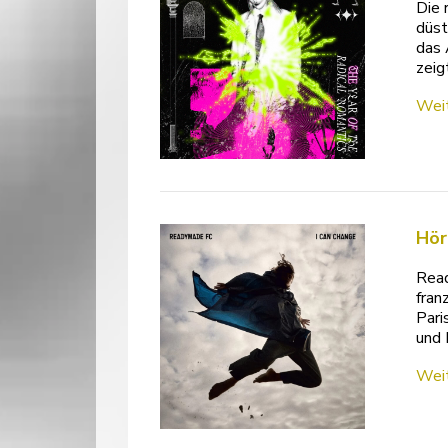
Die 
düst
das 
zeig
Weit
Hör
Read
fran
Pari
und 
Weit