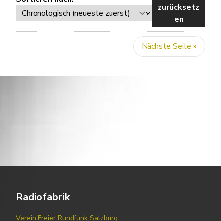
zurücksetz
en
Nächste Seite »
Radiofabrik
Verein Freier Rundfunk Salzburg