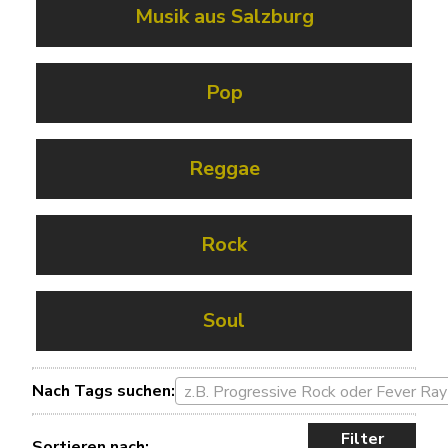
Musik aus Salzburg
Pop
Reggae
Rock
Soul
Nach Tags suchen:
z.B. Progressive Rock oder Fever Ray
Filter
Sortieren nach: