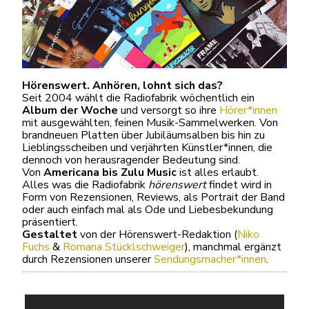
Hörenswert. Anhören, lohnt sich das?
Seit 2004 wählt die Radiofabrik wöchentlich ein
Album der Woche
und versorgt so ihre
Hörer*innen
mit ausgewählten, feinen Musik-Sammelwerken. Von
brandneuen Platten über Jubiläumsalben bis hin zu
Lieblingsscheiben und verjährten Künstler*innen, die
dennoch von herausragender Bedeutung sind.
Von
Americana bis Zulu Music
ist alles erlaubt.
Alles was die Radiofabrik
hörenswert
findet wird in
Form von Rezensionen, Reviews, als Portrait der Band
oder auch einfach mal als Ode und Liebesbekundung
präsentiert.
Gestaltet
von der Hörenswert-Redaktion (
Niko
Fuchs
&
Romana Stücklschweiger
), manchmal ergänzt
durch Rezensionen unserer
Sendungsmacher*innen
.