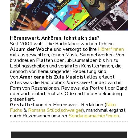
Hörenswert. Anhören, lohnt sich das?
Seit 2004 wählt die Radiofabrik wöchentlich ein
Album der Woche
und versorgt so ihre
Hörer*innen
mit ausgewählten, feinen Musik-Sammelwerken. Von
brandneuen Platten über Jubiläumsalben bis hin zu
Lieblingsscheiben und verjährten Künstler*innen, die
dennoch von herausragender Bedeutung sind.
Von
Americana bis Zulu Music
ist alles erlaubt.
Alles was die Radiofabrik
hörenswert
findet wird in
Form von Rezensionen, Reviews, als Portrait der Band
oder auch einfach mal als Ode und Liebesbekundung
präsentiert.
Gestaltet
von der Hörenswert-Redaktion (
Niko
Fuchs
&
Romana Stücklschweiger
), manchmal ergänzt
durch Rezensionen unserer
Sendungsmacher*innen
.