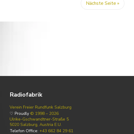
Nächste Seite »
Radiofabrik
Verein Freier Rundfunk Salzburg
♡ Proudly
© 1998 – 2026
Ulrike-Gschwandtner-Straße 5
5020 Salzburg, Austria E.U.
Telefon Office:
+43 662 84 29 61