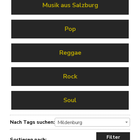
Musik aus Salzburg
Pop
Reggae
Rock
Soul
Nach Tags suchen:
Mildenburg
Filter
Sortieren nach: