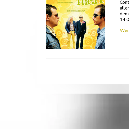
Cont
alle
dem 
14:0
Weit