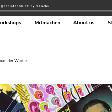
@radiofabrik.at: by N.Fuchs
orkshops
Mitmachen
About us
S
bum der Woche