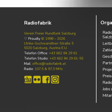
Orga
Radiofabrik
Radio
Verein Freier Rundfunk Salzburg
Salz
♡ Proudly
© 1998 – 2026
Leitb
Ulrike-Gschwandtner-Straße 5
5020 Salzburg, Austria E.U.
Zahl
Telefon Office:
+43 662 84 29 61
Gesch
Telefon Studio:
+43 662 84 29 61-55
Partn
Mail:
office@radiofabrik.at
Radio:
107,5 & 97,3 MHz
Proj
Prei
Radio
Jobs 
Mitar