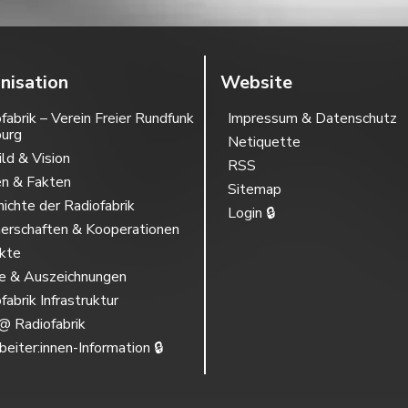
nisation
Website
fabrik – Verein Freier Rundfunk
Impressum & Datenschutz
burg
Netiquette
ild & Vision
RSS
en & Fakten
Sitemap
ichte der Radiofabrik
Login 🔒
erschaften & Kooperationen
ekte
se & Auszeichnungen
fabrik Infrastruktur
@ Radiofabrik
beiter:innen-Information 🔒