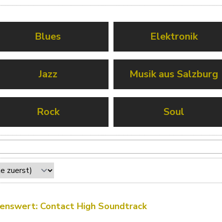
Blues
Elektronik
Jazz
Musik aus Salzburg
Rock
Soul
enswert: Contact High Soundtrack