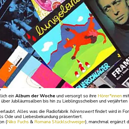
?
lich ein
Album der Woche
und versorgt so ihre
Hörer*innen
mit
er Jubiläumsalben bis hin zu Lieblingsscheiben und verjährten 
 erlaubt. Alles was die Radiofabrik
hörenswert
findet wird in F
als Ode und Liebesbekundung präsentiert.
on (
Niko Fuchs
&
Romana Stücklschweiger
), manchmal ergänzt 