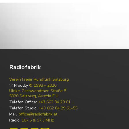
Radiofabrik
Verein Freier Rundfunk Salzburg
♡ Proudly
© 1998 – 2026
Ulrike-Gschwandtner-Straße 5
5020 Salzburg, Austria E.U.
Telefon Office:
+43 662 84 29 61
Telefon Studio:
+43 662 84 29 61-55
Mail:
office@radiofabrik.at
Radio:
107,5 & 97,3 MHz