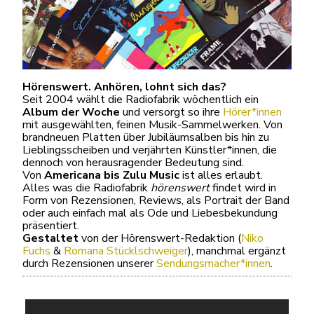
Hörenswert. Anhören, lohnt sich das?
Seit 2004 wählt die Radiofabrik wöchentlich ein
Album der Woche
und versorgt so ihre
Hörer*innen
mit ausgewählten, feinen Musik-Sammelwerken. Von
brandneuen Platten über Jubiläumsalben bis hin zu
Lieblingsscheiben und verjährten Künstler*innen, die
dennoch von herausragender Bedeutung sind.
Von
Americana bis Zulu Music
ist alles erlaubt.
Alles was die Radiofabrik
hörenswert
findet wird in
Form von Rezensionen, Reviews, als Portrait der Band
oder auch einfach mal als Ode und Liebesbekundung
präsentiert.
Gestaltet
von der Hörenswert-Redaktion (
Niko
Fuchs
&
Romana Stücklschweiger
), manchmal ergänzt
durch Rezensionen unserer
Sendungsmacher*innen
.