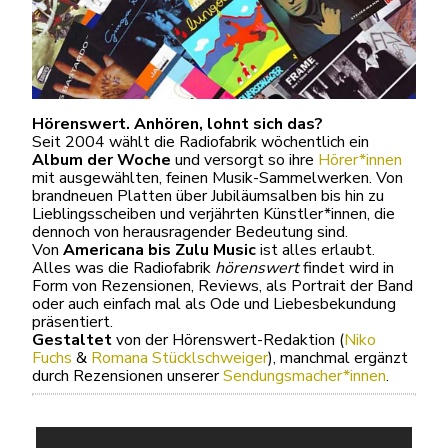
Hörenswert. Anhören, lohnt sich das?
Seit 2004 wählt die Radiofabrik wöchentlich ein
Album der Woche
und versorgt so ihre
Hörer*innen
mit ausgewählten, feinen Musik-Sammelwerken. Von
brandneuen Platten über Jubiläumsalben bis hin zu
Lieblingsscheiben und verjährten Künstler*innen, die
dennoch von herausragender Bedeutung sind.
Von
Americana bis Zulu Music
ist alles erlaubt.
Alles was die Radiofabrik
hörenswert
findet wird in
Form von Rezensionen, Reviews, als Portrait der Band
oder auch einfach mal als Ode und Liebesbekundung
präsentiert.
Gestaltet
von der Hörenswert-Redaktion (
Niko
Fuchs
&
Romana Stücklschweiger
), manchmal ergänzt
durch Rezensionen unserer
Sendungsmacher*innen
.