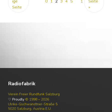
ige
0
1
2
3
4
5
1
Seite
Seite
»
Radiofabrik
Verein Freier Rundfunk Salzburg
♡ Proudly
© 1998 – 2026
Ulrike-Gschwandtner-Straße 5
5020 Salzburg, Austria E.U.