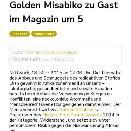
Golden Misabiko zu Gast
im Magazin um 5
Tagestipp
Magazin um 5
Autor:
Romana Stücklschweiger
Veröffentlicht: 16. März 2015
Mittwoch, 18. März 2015 ab 17:06 Uhr: Die Thematik
des Abbaus und Schmuggels des radioaktiven Stoffes
Uran gewinnt in Afrika zunehmend an Brisanz –
ökologische, gesundheitliche und soziale Schäden
bereits beim Abbau, die Verwendung in Kriegen un
Konflikten, eine neokoloniale Atommafia und
Menschenrechtsverletzungen gehen damit einher. Der
Menschenrechtsaktivist
Golden Misabiko
ist
Preisträger des
Nuclear-Free-Future Awards
2014 in
der Kategorie „Widerstand“, und setzt sich unter
persönlichem Risiko gegen die Nuklearisierung Afrikas
ein.