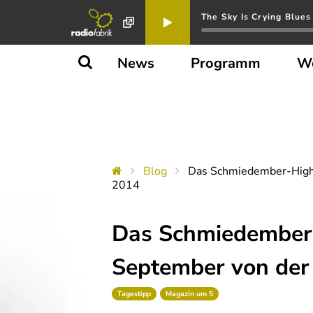
The Sky Is Crying Blues
News
Programm
W
Blog
Das Schmiedember-Highli
2014
Das Schmiedember-H
September von der
Tagestipp
Magazin um 5