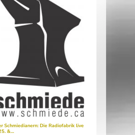
r Schmiedianern: Die Radiofabrik live
25. &…