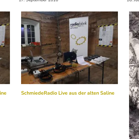
ine
SchmiedeRadio Live aus der alten Saline