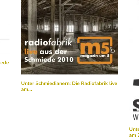
iede
Unter Schmiedianern: Die Radiofabrik live
am…
Unte
am 