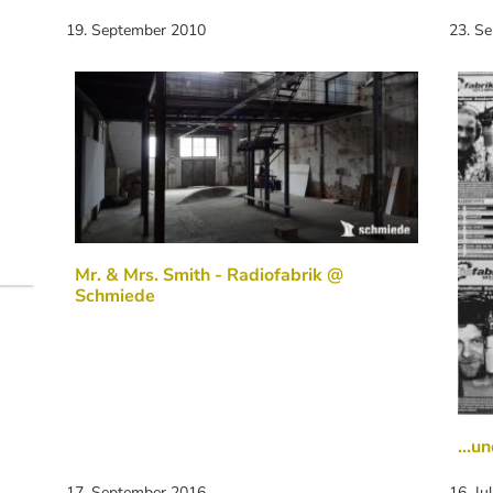
19. September 2010
23. S
Mr. & Mrs. Smith - Radiofabrik @
Schmiede
...u
17. September 2016
16. Ju