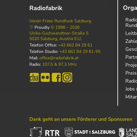
Orga
Radiofabrik
Radio
Verein Freier Rundfunk Salzburg
Rund
♡ Proudly
© 1998 – 2026
Leitb
Ulrike-Gschwandtner-Straße 5
5020 Salzburg, Austria E.U.
Zahl
Telefon Office:
+43 662 84 29 61
Gesch
Telefon Studio:
+43 662 84 29 61-55
Part
Mail:
office@radiofabrik.at
Radio:
107,5 & 97,3 MHz
Proj
Prei
Radio
Jobs 
Mitar
Dank geht an unsere Förderer und Sponsoren