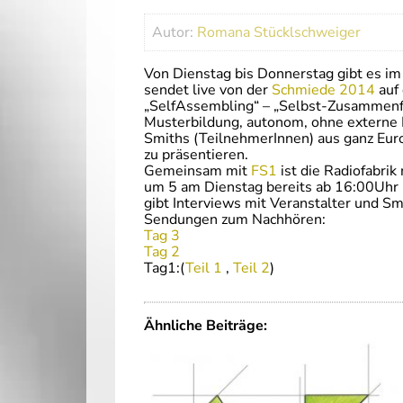
Autor:
Romana Stücklschweiger
Von Dienstag bis Donnerstag gibt es i
sendet live von der
Schmiede 2014
auf 
„SelfAssembling“ – „Selbst-Zusammenfüg
Musterbildung, autonom, ohne externe E
Smiths (TeilnehmerInnen) aus ganz Euro
zu präsentieren.
Gemeinsam mit
FS1
ist die Radiofabri
um 5 am Dienstag bereits ab 16:00Uhr u
gibt Interviews mit Veranstalter und S
Sendungen zum Nachhören:
Tag 3
Tag 2
Tag1:(
Teil 1
,
Teil 2
)
Ähnliche Beiträge: