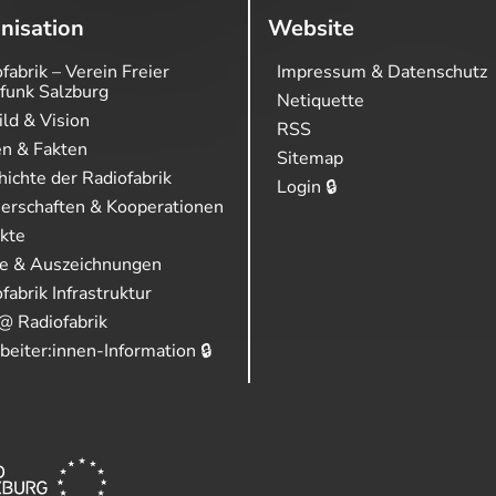
nisation
Website
fabrik – Verein Freier
Impressum & Datenschutz
funk Salzburg
Netiquette
ild & Vision
RSS
en & Fakten
Sitemap
ichte der Radiofabrik
Login 🔒
nerschaften & Kooperationen
ekte
se & Auszeichnungen
fabrik Infrastruktur
@ Radiofabrik
beiter:innen-Information 🔒