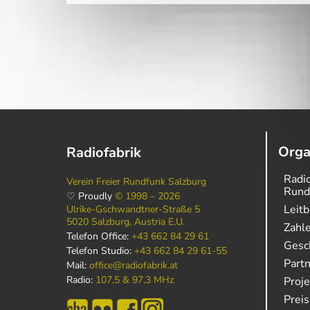
Orga
Radiofabrik
Radio
Verein Freier Rundfunk Salzburg
Rund
♡ Proudly
© 1998 – 2026
Leitb
Ulrike-Gschwandtner-Straße 5
5020 Salzburg, Austria E.U.
Zahl
Telefon Office:
+43 662 84 29 61
Gesch
Telefon Studio:
+43 662 84 29 61-55
Part
Mail:
office@radiofabrik.at
Radio:
107,5 & 97,3 MHz
Proj
Prei