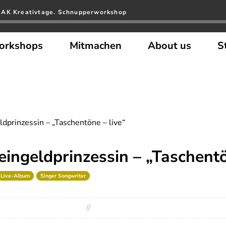
 AK Kreativtage. Schnupperworkshop
orkshops
Mitmachen
About us
S
dprinzessin – „Taschentöne – live“
ingeldprinzessin – „Taschentö
Live-Album
Singer Songwriter
//