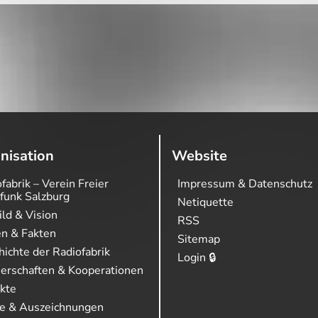
nisation
Website
fabrik – Verein Freier
Impressum & Datenschutz
funk Salzburg
Netiquette
ild & Vision
RSS
en & Fakten
Sitemap
ichte der Radiofabrik
Login 🔒
nerschaften & Kooperationen
ekte
se & Auszeichnungen