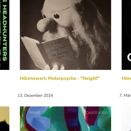
Hörenswert: Motorpsycho - "Neigh!!"
Höre
13. Dezember 2024
7. Mä