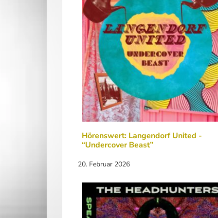
Hörenswert: Langendorf United -
“Undercover Beast”
20. Februar 2026