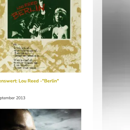
nswert: Lou Reed -"Berlin"
eptember 2013