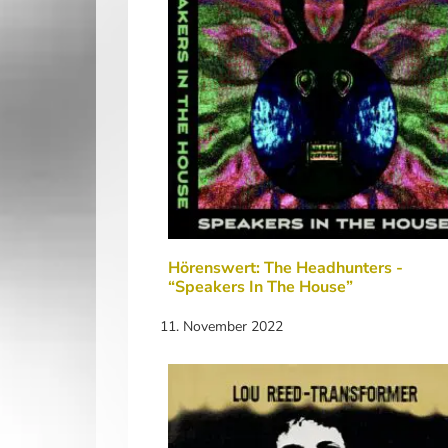
Hörenswert: The Headhunters -
“Speakers In The House”
11. November 2022