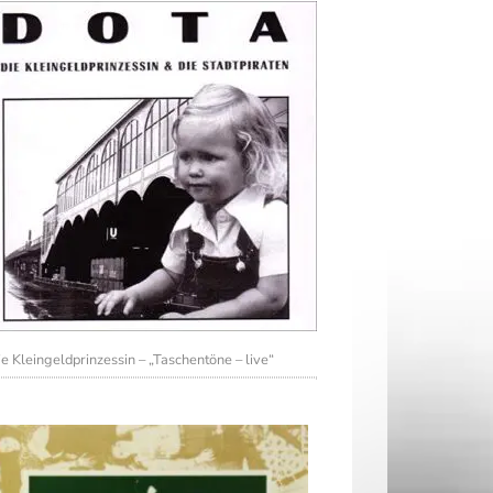
e Kleingeldprinzessin – „Taschentöne – live“