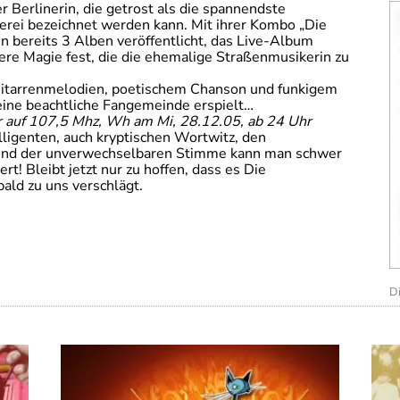
r Berlinerin, die getrost als die spannendste
rei bezeichnet werden kann. Mit ihrer Kombo „Die
in bereits 3 Alben veröffentlicht, das Live-Album
ere Magie fest, die die ehemalige Straßenmusikerin zu
 Gitarrenmelodien, poetischem Chanson und funkigem
s eine beachtliche Fangemeinde erspielt…
r auf 107,5 Mhz, Wh am Mi, 28.12.05, ab 24 Uhr
lligenten, auch kryptischen Wortwitz, den
und der unverwechselbaren Stimme kann man schwer
rt! Bleibt jetzt nur zu hoffen, dass es Die
bald zu uns verschlägt.
Di