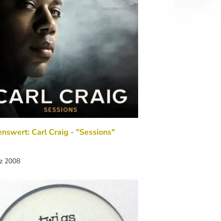
nswert: Carl Craig - "Sessions"
rz 2008