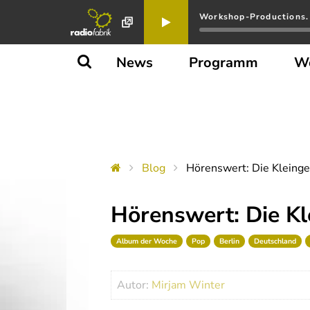
Workshop-Productions.
News
Programm
W
Blog
Hörenswert: Die Kleingel
Hörenswert: Die Kle
Album der Woche
Pop
Berlin
Deutschland
Autor:
Mirjam Winter