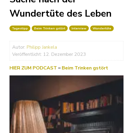
Wundertüte des Leben
Tagestipp
Beim Trinken gstört
Interview
Wundertüte
Autor:
Philipp Jankela
Veröffentlicht: 12. Dezember 2023
HIER ZUM PODCAST
–
Beim Trinken gstört