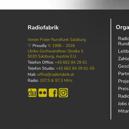
Orga
Radiofabrik
Radio
Verein Freier Rundfunk Salzburg
Rund
♡ Proudly
© 1998 – 2026
Leitb
Ulrike-Gschwandtner-Straße 5
5020 Salzburg, Austria E.U.
Zahl
Telefon Office:
+43 662 84 29 61
Gesch
Telefon Studio:
+43 662 84 29 61-55
Part
Mail:
office@radiofabrik.at
Radio:
107,5 & 97,3 MHz
Proj
Prei
Radio
Jobs 
Mitar