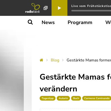
Live vom Frühstückstis
News
Programm
W
Blog
Gestärkte Mamas formen 
Gestärkte Mamas fo
verändern
Tagestipp
Autorin
Buch
Carmena Caminando