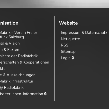
nisation
Website
fabrik – Verein Freier
Impressum & Datenschutz
funk Salzburg
Netiquette
ild & Vision
RSS
en & Fakten
Sitemap
ichte der Radiofabrik
Login 🔒
nerschaften & Kooperationen
ekte
se & Auszeichnungen
fabrik Infrastruktur
@ Radiofabrik
beiter:innen-Information 🔒