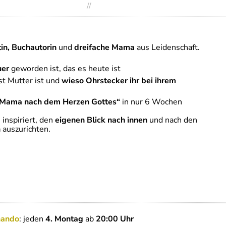
//
in, Buchautorin
und
dreifache Mama
aus Leidenschaft.
uer
geworden ist, das es heute ist
bst Mutter ist und
wieso Ohrstecker ihr bei ihrem
Mama nach dem Herzen Gottes“
in nur 6 Wochen
 inspiriert, den
eigenen Blick nach innen
und nach den
n
auszurichten.
nando
: jeden
4. Montag
ab
20:00 Uhr