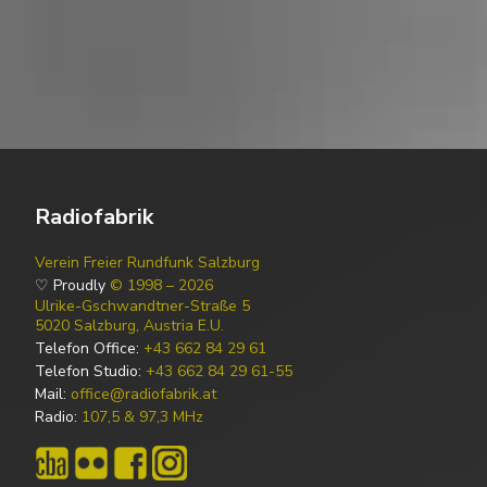
Radiofabrik
Verein Freier Rundfunk Salzburg
♡ Proudly
© 1998 – 2026
Ulrike-Gschwandtner-Straße 5
5020 Salzburg, Austria E.U.
Telefon Office:
+43 662 84 29 61
Telefon Studio:
+43 662 84 29 61-55
Mail:
office@radiofabrik.at
Radio:
107,5 & 97,3 MHz