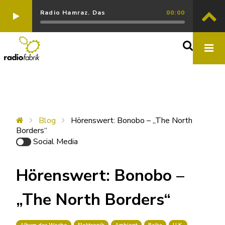
Radio Hamraz. Das
00:00
Blog
Hörenswert: Bonobo – „The North
Borders“
Social Media
Hörenswert: Bonobo –
„The North Borders“
Album der Woche
Elektronik
Ambient
Bajka
U.K.