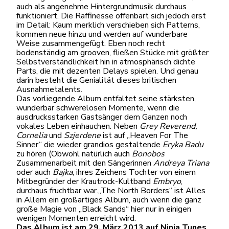
auch als angenehme Hintergrundmusik durchaus
funktioniert. Die Raffinesse offenbart sich jedoch erst
im Detail: Kaum merklich verschieben sich Patterns,
kommen neue hinzu und werden auf wunderbare
Weise zusammengefügt. Eben noch recht
bodenständig am grooven, fließen Stücke mit größter
Selbstverständlichkeit hin in atmosphärisch dichte
Parts, die mit dezenten Delays spielen. Und genau
darin besteht die Genialität dieses britischen
Ausnahmetalents.
Das vorliegende Album entfaltet seine stärksten,
wunderbar schwerelosen Momente, wenn die
ausdrucksstarken Gastsänger dem Ganzen noch
vokales Leben einhauchen. Neben
Grey Reverend,
Cornelia
und
Szjerdene
ist auf „Heaven For The
Sinner“ die wieder grandios gestaltende
Eryka Badu
zu hören (Obwohl natürlich auch
Bonobos
Zusammenarbeit mit den Sängerinnen
Andreya
Triana
oder auch
Bajka
, ihres Zeichens Tochter von einem
Mitbegründer der Krautrock-Kultband
Embryo
,
durchaus fruchtbar war.„The North Borders“ ist Alles
in Allem ein großartiges Album, auch wenn die ganz
große Magie von „Black Sands“ hier nur in einigen
wenigen Momenten erreicht wird.
Das Album ist am 29. März 2013 auf Ninja Tunes