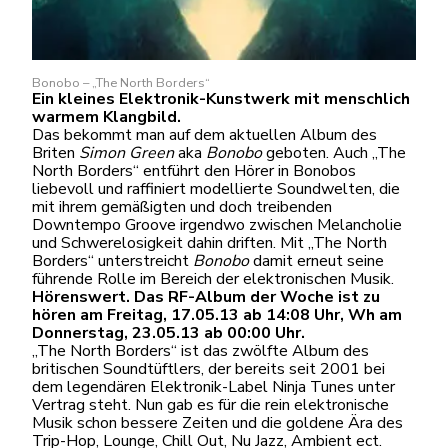
Bonobo – „The North Borders“
Ein kleines Elektronik-Kunstwerk mit menschlich
warmem Klangbild.
Das bekommt man auf dem aktuellen Album des
Briten
Simon Green
aka
Bonobo
geboten. Auch „The
North Borders“ entführt den Hörer in Bonobos
liebevoll und raffiniert modellierte Soundwelten, die
mit ihrem gemäßigten und doch treibenden
Downtempo Groove irgendwo zwischen Melancholie
und Schwerelosigkeit dahin driften. Mit „The North
Borders“ unterstreicht
Bonobo
damit erneut seine
führende Rolle im Bereich der elektronischen Musik.
Hörenswert. Das RF-Album der Woche ist zu
hören am Freitag, 17.05.13 ab 14:08 Uhr, Wh am
Donnerstag, 23.05.13 ab 00:00 Uhr.
„The North Borders“ ist das zwölfte Album des
britischen Soundtüftlers, der bereits seit 2001 bei
dem legendären Elektronik-Label Ninja Tunes unter
Vertrag steht. Nun gab es für die rein elektronische
Musik schon bessere Zeiten und die goldene Ära des
Trip-Hop, Lounge, Chill Out, Nu Jazz, Ambient ect.