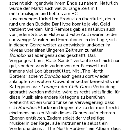
scheint sich irgendwie ihrem Ende zu nähern. Natürlich
wurde der Markt auch viel zu lange Zeit mit
mittelmäßigen und lieblos am PC
zusammengestückelten Produkten überflutet, denn
rund um den Buddha Bar Hype konnte ja viel Geld
verdient werden. Und Remixes gab es natürlich auch
von jedem Stück in Hülle und Fülle.Auch waren leider
nur wenige Musiker und Formationen in der Lage, sich
in diesem Genre weiter zu entwickeln und/oder ihr
Niveau über einen längeren Zeitraum zu halten
Bonobo
hat aber genau das geschafft. Das
Vorgängeralbum „Black Sands“ verkaufte sich nicht nur
gut, sondern wurde zudem von der Fachwelt mit
immens viel Lob überschüttet. Mit „The North
Borders“ scheint
Bonobo
auch genau dort wieder
anknüpfen zu wollen. Obwohl er selber keinesfalls mit
Kategorien wie
Lounge
oder
Chill Out
in Verbindung
gebracht werden möchte, wäre es recht spitzfindig, für
diese Musik eine andere Kategorie zu bemühen.
Vielleicht ist ein Grund für seine Verweigerung, dass
sich
Bonobos
Stücke im Gegensatz zu der meist recht
eindimensionalen Musik dieses Genres auf mehreren
Ebenen entfalten. Zudem spielt der vielseitige
Musiker in der Regel alle Instrumente selbst ein!
Vordergründig ist „The North Borders“ ein Album, dass