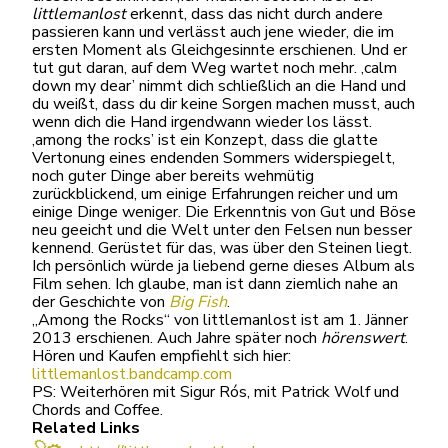
littlemanlost
erkennt, dass das nicht durch andere
passieren kann und verlässt auch jene wieder, die im
ersten Moment als Gleichgesinnte erschienen. Und er
tut gut daran, auf dem Weg wartet noch mehr. ‚calm
down my dear’ nimmt dich schließlich an die Hand und
du weißt, dass du dir keine Sorgen machen musst, auch
wenn dich die Hand irgendwann wieder los lässt.
‚among the rocks’ ist ein Konzept, dass die glatte
Vertonung eines endenden Sommers widerspiegelt,
noch guter Dinge aber bereits wehmütig
zurückblickend, um einige Erfahrungen reicher und um
einige Dinge weniger. Die Erkenntnis von Gut und Böse
neu geeicht und die Welt unter den Felsen nun besser
kennend. Gerüstet für das, was über den Steinen liegt.
Ich persönlich würde ja liebend gerne dieses Album als
Film sehen. Ich glaube, man ist dann ziemlich nahe an
der Geschichte von
Big Fish
.
„Among the Rocks“ von littlemanlost ist am 1.
Jänner
2013 erschienen. Auch Jahre später noch
hörenswert
.
Hören und Kaufen empfiehlt sich hier:
littlemanlost.bandcamp.com
PS: Weiterhören mit Sigur Rós, mit Patrick Wolf und
Chords and Coffee.
Related Links