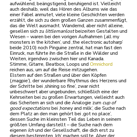
aufwühlend, beängstigend, beruhigend ist. Vielleicht
auch deshalb, weil das Hören des Albums wie das
einer Fabel anmutet, viele kleine Geschichten werden
erzählt, die sich zu dem großen Ganzen zusammenfügt,
das die Welt ausmacht. Wandernd, aber nicht alleine,
gesellen sich zu
littlemanlost
beizeiten Gestalten und
Wesen – waren bei den vorigen Aufnahmen (‚all my
monsters in the kitchen’, und ‚the electronic autoharp’
beide 2010) noch Pinguine zentral, hat man fast den
Einruck, nun führte ihn die Straße in die Wälder und
Weiten, irgendwo zwischen hier und Kanada.
Stimme, Gitarre, Beatbox, Loops und
Omnichord
reichen aus, um auf die Reise mitzugehen.
Elstern auf den Straßen und über den Köpfen
(‚magpie’), der wunderbare Rhythmus des Herzens und
der Schritte bei ‚shining so fine’, zwar nicht
unbeschwert aber ungebunden, schließlich eine der
Kehrseiten bei zu großen Erwartungen, vielleicht auch
das Scheitern an sich und die Analogie zum
cup of
good expectations
bei
‚honey and milk’, die Suche nach
dem Platz an den man gehört bei ‚got no place’,
dessen Suche im kleinsten Teil das Leben in seinem
größten Umfang darstellt – die Suche nach dem
eigenen
Ich
und der Gesellschaft, die dich erst zu
diesem bestimmten ‚Ich’ machen sollte. Aber der