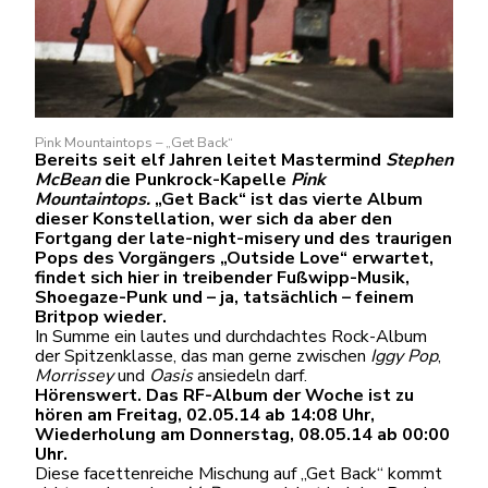
Pink Mountaintops – „Get Back“
Bereits seit elf Jahren leitet Mastermind
Stephen
McBean
die Punkrock-Kapelle
Pink
Mountaintops.
„Get Back“ ist das vierte Album
dieser Konstellation, wer sich da aber den
Fortgang der late-night-misery und des traurigen
Pops des Vorgängers „Outside Love“ erwartet,
findet sich hier in treibender Fußwipp-Musik,
Shoegaze-Punk und – ja, tatsächlich – feinem
Britpop wieder.
In Summe ein lautes und durchdachtes Rock-Album
der Spitzenklasse, das man gerne zwischen
Iggy Pop
,
Morrissey
und
Oasis
ansiedeln darf.
Hörenswert.
Das RF-Album der Woche
ist zu
hören am Freitag, 02.05.14 ab 14:08 Uhr,
Wiederholung am Donnerstag, 08.05.14 ab 00:00
Uhr.
Diese facettenreiche Mischung auf „Get Back“ kommt