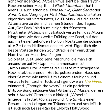
nicht von irgendwo,
McBean
musiziert bei den Psych-
Rockern seiner Hauptband
Black
Mountains
, hatte
aber z.B. auch schon bei
Dinosaur Jr
.,
Giant Sand
oder
Sunn O
das Vergnügen.
Pink Mountaintops
starteten
eigentlich mit verträumter, Lo-Fi-Musik, als die sanfte
Alternative zu den mühsamen Stunden des Tages.
Auf „Get Back“ sind auch einige der frühesten
Mitstreiter
McBeans
musikalisch vertreten, das Album
klingt fast wie der zweite Frühling der Band, auf der
auch mit einer gehörigen Portion Nostalgie die schöne
alte Zeit des Nihilismus erinnert wird. Eigentlich die
beste Vorlage für den Soundtrack einer verrückten
Nacht voller Ausschweifungen.
So bietet „Get Back“ jene Mischung, die man sich
ansonsten auf Mixtapes zusammensammelt:
„Ambulance City“ eröffnet die Platte mit straightem
Rock, elektrisierenden Beats, pulsierendem Bass und
einer Stimme wie umhüllt mit einem staubigen und
verwüsteten Leichentuch, und irgendwie an
The
Hives
erinnernd. „Through the worry“ ist ein perfekter
Britpop-Song, inklusive Gast-Gitarrist
J. Mascis
, der ein
sehr
J. Mascis’
Gitarrensolo hinlegt. „Wheels“
hingegen stattet
Morrissey
und
The Smiths
einen
Besuch ab, mit eleganten Träumereien und schließlich
ist auch noch Leaze-Rap bei „North Hollywood