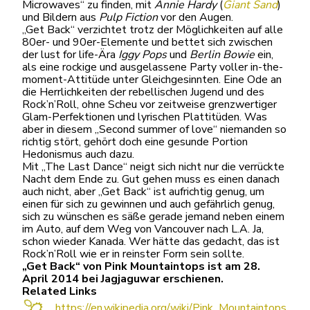
Microwaves“ zu finden, mit
Annie Hardy
(
Giant Sand
)
und Bildern aus
Pulp Fiction
vor den Augen.
„Get Back“ verzichtet trotz der Möglichkeiten auf alle
80er- und 90er-Elemente und bettet sich zwischen
der lust for life-Ära
Iggy Pops
und
Berlin
Bowie
ein,
als eine rockige und ausgelassene Party voller in-the-
moment-Attitüde unter Gleichgesinnten. Eine Ode an
die Herrlichkeiten der rebellischen Jugend und des
Rock’n’Roll, ohne Scheu vor zeitweise grenzwertiger
Glam-Perfektionen und lyrischen Plattitüden. Was
aber in diesem „Second summer of love“ niemanden so
richtig stört, gehört doch eine gesunde Portion
Hedonismus auch dazu.
Mit „The Last Dance“ neigt sich nicht nur die verrückte
Nacht dem Ende zu. Gut gehen muss es einen danach
auch nicht, aber „Get Back“ ist aufrichtig genug, um
einen für sich zu gewinnen und auch gefährlich genug,
sich zu wünschen es säße gerade jemand neben einem
im Auto, auf dem Weg von Vancouver nach L.A. Ja,
schon wieder Kanada. Wer hätte das gedacht, das ist
Rock’n’Roll wie er in reinster Form sein sollte.
„Get Back“ von Pink Mountaintops ist am 28.
April 2014 bei Jagjaguwar erschienen.
Related Links
https://en.wikipedia.org/wiki/Pink_Mountaintops