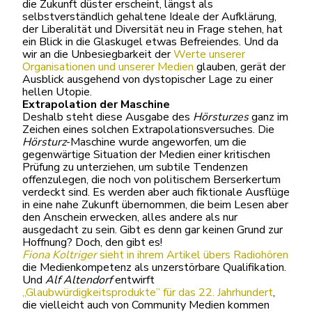
die Zukunft düster erscheint, längst als
selbstverständlich gehaltene Ideale der Aufklärung,
der Liberalität und Diversität neu in Frage stehen, hat
ein Blick in die Glaskugel etwas Befreiendes. Und da
wir an die Unbesiegbarkeit der
Werte unserer
Organisationen und unserer Medien
glauben, gerät der
Ausblick ausgehend von dystopischer Lage zu einer
hellen Utopie.
Extrapolation der Maschine
Deshalb steht diese Ausgabe des
Hörsturzes
ganz im
Zeichen eines solchen Extrapolationsversuches. Die
Hörsturz
-Maschine wurde angeworfen, um die
gegenwärtige Situation der Medien einer kritischen
Prüfung zu unterziehen, um subtile Tendenzen
offenzulegen, die noch von politischem Berserkertum
verdeckt sind. Es werden aber auch fiktionale Ausflüge
in eine nahe Zukunft übernommen, die beim Lesen aber
den Anschein erwecken, alles andere als nur
ausgedacht zu sein. Gibt es denn gar keinen Grund zur
Hoffnung? Doch, den gibt es!
Fiona Koltriger
sieht in ihrem Artikel übers Radiohören
die Medienkompetenz als unzerstörbare Qualifikation.
Und
Alf Altendorf
entwirft
„Glaubwürdigkeitsprodukte” für das 22. Jahrhundert
,
die vielleicht auch von Community Medien kommen