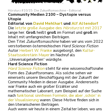
Hörsturz #10/15: Die Zukunftsmaschine – Editorial
Community Medien 2100 – Dystopie versus
Utopie
Editorial von
David Mehlhart
und
Alf Altendorf
Die
letzte große Ausgabe des
Hörsturz
ist mit 2017
lange her.
Groß
heißt
groß
im Format und
groß
im
Inhalt mit umfangreichen Beiträgen.
Den Titel
Zukunftsmaschine
haben wir uns vom 2022
verstorbenen österreichischen
Hard Science Fiction
Autor
Herbert W. Franke
ausgeborgt, den
Kultur-
Staatssekretärin Mayer
im Nachruf als
„Universalgelehrten“ würdigte.
Hard Science Fiction
Hard Science Fiction
steht für eine wissenschaftsnahe
Form des Zukunftsromans. Als solche sehen wir
einerseits unsere Beschäftigung mit der Zukunft der
Community Medien in dieser Ausgabe. Andererseits
war Franke auch ein großer Erzähler und
mathematischer Laborant, zum Beispiel auf der Suche
nach
funktional sinnfreien Formeln, die aber „schön“ in
der Visualisierung
waren. Diese Motive finden sich in
den literarischeren Beiträgen.
Auch wenn wir heute in einem Zeitalter leben, wo uns