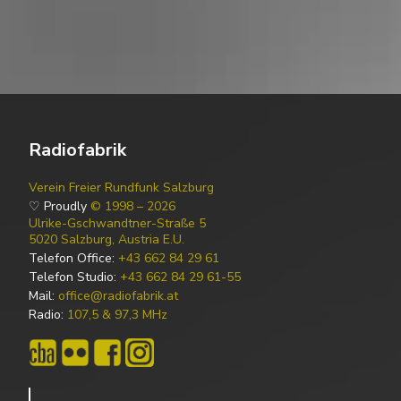
Radiofabrik
Verein Freier Rundfunk Salzburg
♡ Proudly
© 1998 – 2026
Ulrike-Gschwandtner-Straße 5
5020 Salzburg, Austria E.U.
Telefon Office:
+43 662 84 29 61
Telefon Studio:
+43 662 84 29 61-55
Mail:
office@radiofabrik.at
Radio:
107,5 & 97,3 MHz