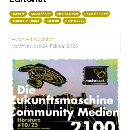
Hörsturz
Alf Altendorf
Andrea Mayer
David Mehlhart
Herbert W. Franke
Hörsturz
Hörsturz #10
Autor:
Alf Altendorf
Veröffentlicht: 24. Februar 2025