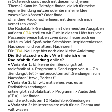
in Österreich sonst noch mit diesem und jenem
Thema? Kann ich Beiträge finden, die ich für meine
eigene Sendung nutzen oder die mir eine Idee
zuschießen können? Oder finde
ich andere RadiomacherInnen, mit denen ich mich
vernetzen kann?
Die Radiofabrik-Sendungen mit den meisten Ausgaben
auf dem
CBA
stellen wir Euch in diesem Hörsturz vor.
Passenderweise haben zwei davon heuer auch ein
Jubiläum. Viel Spaß beim Schmökern, Inspirierenlassen,
Nachlesen und vor allem: Nachhören!
Für
CBA
-Neulinge hier noch eine kleine Anleitung:
Die Schatzsuche oder: Wie finde ich eine
Radiofabrik-Sendung online?
• Variante 1:
Ich kenne den Sendungstitel:
radiofabrik.at > Programm > Sendungen von A – Z >
‚Sendungstitel‘ > runterscrollen auf „Sendungen zum
Nachhören“ bzw. „Podcast“
• Variante 2:
Ich will mal sehen, was es an
Radiofabriksendungen
online gibt: radiofabrik.at > Programm > Audiothek
(CBA). Hier finden
sich die aktuellsten 10 Radiofabrik-Sendungen.
•
Variante 3:
Ich interessiere mich für ein Thema und
will wissen,