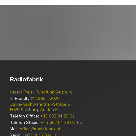
Radiofabrik
Verein Freier Rundfunk Salzburg
♡ Proudly
© 1998 – 2026
Ulrike-Gschwandtner-Straße 5
5020 Salzburg, Austria E.U.
Telefon Office:
+43 662 84 29 61
Telefon Studio:
+43 662 84 29 61-55
Mail:
office@radiofabrik.at
Radio:
107,5 & 97,3 MHz