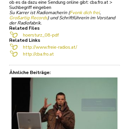
ob es da dazu eine Sendung online gibt: cba.fro.at >
Suchbegriff eingeben
Su Karrer ist Radiomacherin (
Fvonk dich frei
,
Großartig Records
) und Schriftführerin im Vorstand
der Radiofabrik.
Related Files
hoersturz_08-pdf
Related Links
http://www.freie-radios.at/
http://cba.fro.at
Ähnliche Beiträge: