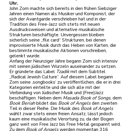
Uhr.
John Zorn machte sich bereits in den frühen Siebziger
Jahren einen Namen als Musiker und Komponist, der
sich der Avantgarde verschrieben hat und in der
Tradition des Free-Jazz sich stets mit neuen
Ausdrucksweisen und alternative musikalische
Strukturen beschäftigte. Unvergessen bleiben
sicherlich seine „file card“ Strukturen, bei denen
improvisierte Musik durch das Heben von Karten, die
bestimmte musikalische Aktionen vorschreiben,
gelenkt wurde.
Anfang der Neunziger Jahre begann Zorn sich intensiv
mit seinen jüdischen Wurzeln auseinander zu setzen.
Er gründete das Label
Tzadik
mit dem Subtitel
„Radical Jewish Culture“. Auf diesem Label begann
Zorn seine ‚songbooks‘ zu veröffentlichen, die er in drei
Kategorien einteilte und die sich alle mit der
Verbindung von Jüdischer Musik und (Free)Jazz
beschäftigen. Neben dem
Masada Book of Songs
, dem
Book Beriah
bildet das
Book of Angels
den zweiten
Teil in dieser Reihe. Die Musik des
Book of Angels
wählt zwar stets einen freien Ansatz, lässt jedoch
kaum eine musikalische Verortung zu, da der Bogen
ganz weit von Free Jazz bis Free Metal gespannt wird.
Zu dem
Book of Angels
werden momentan 316