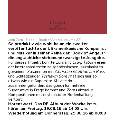
John Zorn – Flaga – “Book of Angels, Volume 27”
So produktiv wie wohl kaum ein zweiter
veröffentlichte der US-amerikanische Komponist
und Musiker in seiner Reihe der “Book of Angels“
die unglaubliche siebenundzwanzigste Ausgabe.
Für dieses Projekt konnte
Zorn
mit
Craig Taborn
einen
der interessantesten zeitgenössischen Jazzpianisten
gewinnen. Zusammen mit
Christian McBride am Bass
und Schlagzeuger
Tyshawn Sorey
hat sich hier so
etwas wie ein Superstar-Klaviertrio
zusammengefunden, das gleich für mehrere
Superlative in Frage kommt und
Zorns
aktuelle
Kompositionen mit erstaunlicher Bodenhaftung
vertont.
Hörenswert. Das RF-Album der Woche ist zu
hören am Freitag, 19.08.16 ab 14:08 Uhr,
Wiederholung am Donnerstag, 25.08.16 ab 00:00