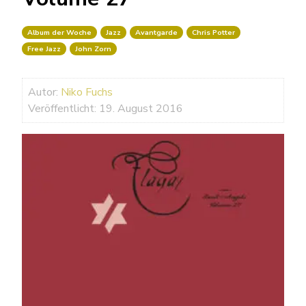
Album der Woche
Jazz
Avantgarde
Chris Potter
Free Jazz
John Zorn
Autor:
Niko Fuchs
Veröffentlicht: 19. August 2016