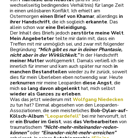
wechselseitig bedingendes Verhältnis) für lange Zeit
in einen unlösbaren Konflikt. Ich erhielt am
Ostermorgen
einen Brief von Khamar
, allerdings
in
ihrer Handschrift
, die ich sogleich
erkannte
. Das
allein schon war
eine Beleidigung.
Der Inhalt des Briefs jedoch
zerstörte meine Welt
.
Mein Angebeteter
teilte mir darin mit, dass ein
Treffen mit mir unmöglich sei, und zwar mit folgender
Begründung:
“Mich gibt es nur in deiner Phantasie,
nicht aber in der Wirklichkeit.”
In der Handschrift
meiner Mutter
wohlgemerkt. Damals verließ ich sie
innerlich für immer und kam auch später nur noch
in
manchen Bestandteilen
wieder zu ihr zurück, soweit
dies für mein Überleben eben notwendig war. Heute
zerknurren
mir meine Leoparden
diese Angst
, die
mich
so lang davon abgelenkt
hat, mich selbst
wieder als Ganzes zu erleben
.
Was das jetzt wiederum mit
Wolfgang Niedecken
zu tun hat? Einmal abgesehen von den Leoparden-
Assoziationen, die sein meisterliches
Bob-Dylan-auf-
Kölsch-Album
“Leopardefell”
bei mir hervorruft, ist
er
ein Bruder im Geist
, was
das Verbearbeiten
von
traumatischem
“Nicht-mehr-miteinander-reden-
können”
oder
“Einander-nicht-mehr-erreichen”