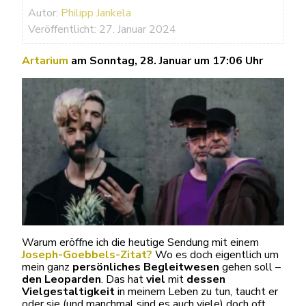
Autor:
Philipp Jankela
Veröffentlicht: 27. Januar 2024
Artarium
am Sonntag, 28. Januar um 17:06 Uhr
Warum eröffne ich die heutige Sendung mit einem
Joseph-Goebbels-Zitat?
Wo es doch eigentlich um
mein ganz
persönliches Begleitwesen
gehen soll –
den Leoparden
. Das hat
viel
mit
dessen
Vielgestaltigkeit
in meinem Leben zu tun, taucht er
oder sie (und manchmal sind es auch viele) doch oft