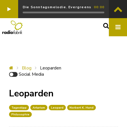
Die Sonntagsmelodie. Evergreens
00:00
Blog
Leoparden
Social Media
Leoparden
Tagestipp
Artarium
Leopard
Norbert K. Hund
Philosophie