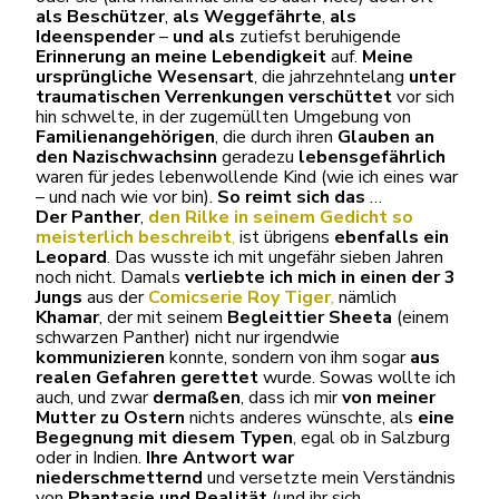
als Beschützer
,
als Weggefährte
,
als
Ideenspender
–
und als
zutiefst beruhigende
Erinnerung an meine Lebendigkeit
auf.
Meine
ursprüngliche Wesensart
, die jahrzehntelang
unter
traumatischen Verrenkungen verschüttet
vor sich
hin schwelte, in der zugemüllten Umgebung von
Familienangehörigen
, die durch ihren
Glauben an
den Nazischwachsinn
geradezu
lebensgefährlich
waren für jedes lebenwollende Kind (wie ich eines war
– und nach wie vor bin).
So reimt sich das
…
Der Panther
,
den Rilke in seinem Gedicht so
meisterlich beschreibt
,
ist übrigens
ebenfalls ein
Leopard
. Das wusste ich mit ungefähr sieben Jahren
noch nicht. Damals
verliebte
ich mich in einen der 3
Jungs
aus der
Comicserie Roy Tiger
,
nämlich
Khamar
, der mit seinem
Begleittier Sheeta
(einem
schwarzen Panther) nicht nur irgendwie
kommunizieren
konnte, sondern von ihm sogar
aus
realen Gefahren gerettet
wurde. Sowas wollte ich
auch, und zwar
dermaßen
, dass ich mir
von meiner
Mutter zu Ostern
nichts anderes wünschte, als
eine
Begegnung mit diesem Typen
, egal ob in Salzburg
oder in Indien.
Ihre Antwort war
niederschmetternd
und versetzte mein Verständnis
von
Phantasie
und Realität
(und ihr sich