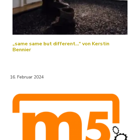
„same same but different...“ von Kerstin
Bennier
16. Februar 2024