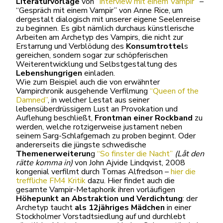
Literaturvorlage
von
“Interview mit einem Vampir”
–
“Gespräch mit einem Vampir” von Anne Rice, um
dergestalt dialogisch mit unserer eigene Seelenreise
zu beginnen. Es gibt nämlich durchaus künstlerische
Arbeiten am Archetyp des Vampirs, die nicht zur
Erstarrung und Verblödung des
Konsumtrottel
s
gereichen, sondern sogar zur schöpferischen
Weiterentwicklung und Selbstgestaltung des
Lebenshungrigen
einladen.
Wie zum Beispiel auch die von erwähnter
Vampirchronik ausgehende Verfilmung
“Queen of the
Damned”
, in welcher Lestat aus seiner
lebensüberdrüssigern Lust an Provokation und
Auflehung beschließt,
Frontman einer Rockband
zu
werden, welche rotzigerweise justament neben
seinem Sarg-Schlafgemach zu proben beginnt. Oder
andererseits die jüngste schwedische
Themenerweiterun
g
“So finster die Nacht”
(Låt den
rätte komma in)
von John Ajvide Lindqvist, 2008
kongenial verfilmt durch Tomas Alfredson –
hier die
treffliche FM4 Kritik
dazu. Hier findet auch die
gesamte Vampir-Metaphorik ihren vorläufigen
Höhepunkt an Abstraktion und Verdichtung
: der
Archetyp taucht
als 12jähriges Mädchen
in einer
Stockholmer Vorstadtsiedlung auf und durchlebt