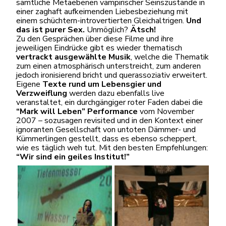
sämtliche Metaebenen vampirischer Seinszustände in
einer zaghaft aufkeimenden Liebesbeziehung mit
einem schüchtern-introvertierten Gleichaltrigen.
Und
das ist purer Sex.
Unmöglich?
Ätsch!
Zu den Gesprächen über diese Filme und ihre
jeweiligen Eindrücke gibt es wieder thematisch
vertrackt ausgewählte Musik
, welche die Thematik
zum einen atmosphärisch unterstreicht, zum anderen
jedoch ironisierend bricht und querassoziativ erweitert.
Eigene
Texte rund um Lebensgier und
Verzweiflung
werden dazu ebenfalls live
veranstaltet, ein durchgängiger roter Faden dabei die
“Mark will Leben” Performance
vom November
2007 – sozusagen revisited und in den Kontext einer
ignoranten Gesellschaft von untoten Dämmer- und
Kümmerlingen gestellt, dass es ebenso scheppert,
wie es täglich weh tut. Mit den besten Empfehlungen:
“Wir sind ein geiles Institut!”