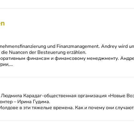
en
ernehmensfinanzierung und Finanzmanagement. Andrey wird uns
nd die Nuancen der Besteuerung erzählen.
рпоративным финансам и финансовому менеджменту. Андр
трии,…
ы Людмила Карадаг-общественная организация «Новые В
онтер – Ирина Гудима.
Молдове в эти тяжелые времена. Как и почему они случают