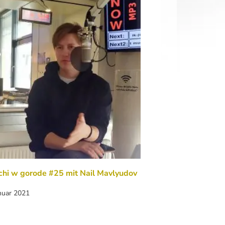
chi w gorode #25 mit Nail Mavlyudov
nuar 2021