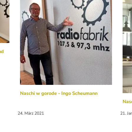
nd
Naschi w gorode - Ingo Scheumann
Nas
24. März 2021
21. Ja