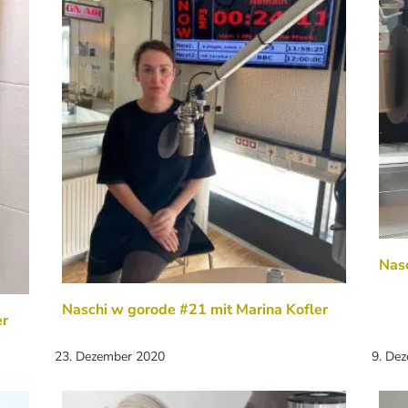
Nasc
Naschi w gorode #21 mit Marina Kofler
er
23. Dezember 2020
9. De