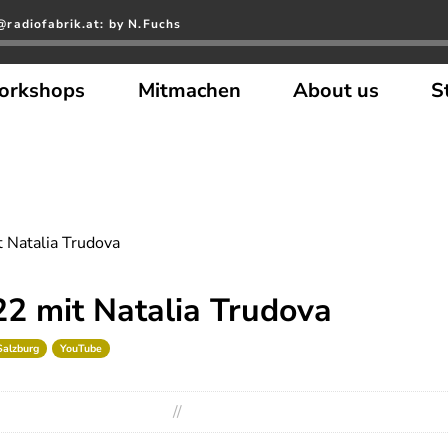
radiofabrik.at: by N.Fuchs
orkshops
Mitmachen
About us
S
 Natalia Trudova
2 mit Natalia Trudova
Salzburg
YouTube
//