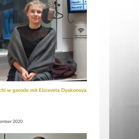
hi w gorode mit Elizaveta Dyakonova
zember 2020