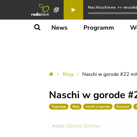
Nachtschiene >> musik@
News
Programm
W
Blog
Naschi w gorode #22 mit
Naschi w gorode #2
Tagestipp
Blog
naschi w gorode
Russisch
Autor:
Dennis Grömer