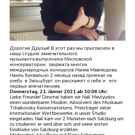
Дорогие Друзья! В этот раз мы пригласили в
нашу студию замечательного
музыканта,выпускника Московской
консерватории, лауреата многих
международных конкурсов Наиля Мавлюдова.
Наиль буквально 2 месяца назад приехал на
учебу в Зальцбург, он расскажет о себе и его
первых впечатлениях.
Donnerstag, 21. Jänner 2021 ab 10:06 Uhr:
Liebe Freunde! Diesmal haben wir Nail Mavlyudov,
einen wunderbaren Musiker, Absolvent des Moskauer
Tchaikovsky Konservatoriums, Preisträger vieler
internationaler Wettbewerbe, in unser Studio
eingeladen. Nail kam vor 2 Monaten nach Salzburg um
zu studieren, er wird über sich und seine ersten
Eindrücke von Salzburg erzählen.