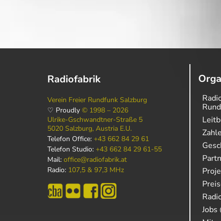
Orga
Radiofabrik
Radio
Verein Freier Rundfunk Salzburg
Rund
♡ Proudly
© 1998 – 2026
Leitb
Ulrike-Gschwandtner-Straße 5
5020 Salzburg, Austria E.U.
Zahl
Telefon Office:
+43 662 84 29 61
Gesch
Telefon Studio:
+43 662 84 29 61-55
Part
Mail:
office@radiofabrik.at
Radio:
107,5 & 97,3 MHz
Proj
Prei
Radio
Jobs 