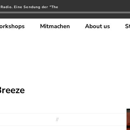
 Radio. Eine Sendung der "The
orkshops
Mitmachen
About us
S
Breeze
//