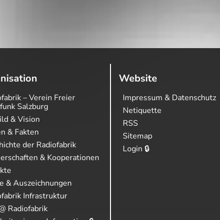
nisation
Website
fabrik – Verein Freier
Impressum & Datenschutz
funk Salzburg
Netiquette
ild & Vision
RSS
en & Fakten
Sitemap
ichte der Radiofabrik
Login 🔒
nerschaften & Kooperationen
ekte
se & Auszeichnungen
fabrik Infrastruktur
@ Radiofabrik