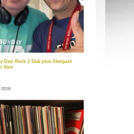
y Day: Rock 2 Dub plus Stargast
i Sixx
i 2018