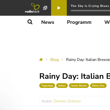
The Sky Is Crying Blues
News
Programm
W
Blog
Rainy Day: Italian Breeze
Rainy Day: Italian 
Tagestipp
Italien
James Brown
Rainy Day
Autor:
Dennis Grömer