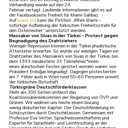
Verhandlung wurde auf den 24.
Februar vertagt. Laufende Informationen gibt es auf
der Facebookseite Freiheit für Ilhami-Sahbaz.
Auf
avaaz.org
kann die Petition „#free ilhami –
sofortige Aufhebung der türkischen Freiheitsstrafe für
den Österreicher“ unterstützt werden.
Massaker von Sivas in der Türkei – Protest gegen
Begnadigung des
Drahtziehers
Weniger Repression können in der Türkei jihadistische
Attentäter erwarten. So wurde vor wenigen Tagen ein
Drahtzieher des Massakers von Sivas in der Türkei, bei
dem 1993 mindestens 33 Teilnehmer*innen
eines alevitischen Festes getötet worden waren, von
Präsident Erdoğan begnadigt. Dagegen protestierten
am 7. Feber auch in Wien rund 50–60 Personen unweit
der türkischen Botschaft.
Türkisgrüne Deutschförderklassen
Mehr als 300 Seiten umfasst das
Koalitionsübereinkommen der Regierung von ÖVP und
Grünen. Wir widmen uns heute einem bislang
wenig diskutierten Kapitel: Der Deutschförderung im
Schulsystem durch Deutschklassen. Gemeinsam mit
Professor Eva Vetter, Sprachwissenschafterin und
Expertin für Sprachlehr- und Lernforschung an der