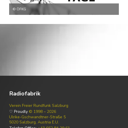
© ÖFKG
Radiofabrik
Verein Freier Rundfunk Salzburg
♡ Proudly
© 1998 – 2026
Ulrike-Gschwandtner-Straße 5
5020 Salzburg, Austria E.U.