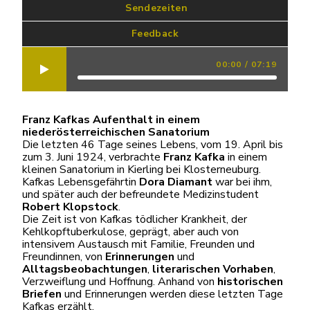
 Sendezeiten
Feedback
00:00
/
07:19
Franz Kafkas Aufenthalt in einem
niederösterreichischen Sanatorium
Die letzten 46 Tage seines Lebens, vom 19. April bis
zum 3. Juni 1924, verbrachte
Franz Kafka
in einem
kleinen Sanatorium in Kierling bei Klosterneuburg.
Kafkas Lebensgefährtin
Dora Diamant
war bei ihm,
und später auch der befreundete Medizinstudent
Robert Klopstock
.
Die Zeit ist von Kafkas tödlicher Krankheit, der
Kehlkopftuberkulose, geprägt, aber auch von
intensivem Austausch mit Familie, Freunden und
Freundinnen, von
Erinnerungen
und
Alltagsbeobachtungen
,
literarischen Vorhaben
,
Verzweiflung und Hoffnung. Anhand von
historischen
Briefen
und Erinnerungen werden diese letzten Tage
Kafkas erzählt.