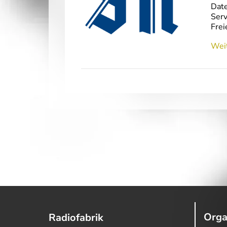
Date
Serv
Frei
Weit
Orga
Radiofabrik