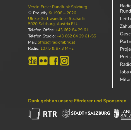
Radio
Verein Freier Rundfunk Salzburg
Rund
♡ Proudly
© 1998 – 2026
Leitb
Ulrike-Gschwandtner-Straße 5
5020 Salzburg, Austria E.U.
Zahl
Telefon Office:
+43 662 84 29 61
Gesch
Telefon Studio:
+43 662 84 29 61-55
Part
Mail:
office@radiofabrik.at
Radio:
107,5 & 97,3 MHz
Proj
Prei
Radio
Jobs 
Mitar
Dank geht an unsere Förderer und Sponsoren