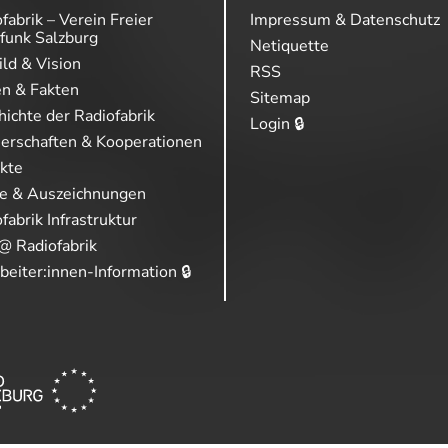
fabrik – Verein Freier
Impressum & Datenschutz
funk Salzburg
Netiquette
ild & Vision
RSS
en & Fakten
Sitemap
ichte der Radiofabrik
Login 🔒
nerschaften & Kooperationen
ekte
se & Auszeichnungen
fabrik Infrastruktur
@ Radiofabrik
beiter:innen-Information 🔒