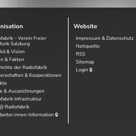
nisation
Website
fabrik – Verein Freier
Impressum & Datenschutz
funk Salzburg
Netiquette
ild & Vision
RSS
en & Fakten
Sitemap
ichte der Radiofabrik
Login 🔒
nerschaften & Kooperationen
ekte
se & Auszeichnungen
fabrik Infrastruktur
@ Radiofabrik
beiter:innen-Information 🔒