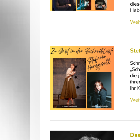
dies
Hebe
Weit
Ste
Schr
„Sch
die 
ihre
Ihr 
Weit
Das