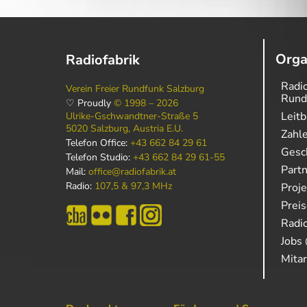
Orga
Radiofabrik
Radio
Verein Freier Rundfunk Salzburg
Rund
♡ Proudly
© 1998 – 2026
Leitb
Ulrike-Gschwandtner-Straße 5
5020 Salzburg, Austria E.U.
Zahl
Telefon Office:
+43 662 84 29 61
Gesch
Telefon Studio:
+43 662 84 29 61-55
Part
Mail:
office@radiofabrik.at
Radio:
107,5 & 97,3 MHz
Proj
Prei
Radio
Jobs 
Mitar