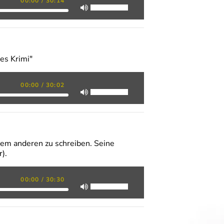
00:00
/
30:14
es Krimi"
00:00
/
30:02
dem anderen zu schreiben. Seine
).
00:00
/
30:30