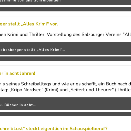
sestimme von uns Schreibenden
er stellt „Alles Krimi" vor.
n Krimi und Thriller, Vorstellung des Salzburger Vereins "All
Hebesberger stellt „Alles Krimi"…
 in acht Jahren!
s seines Schreiballtags und wie er es schafft, ein Buch nach 
ag: „Kripo Nordsee" (Krimi) und „Seifert und Theurer" (Thriller
31 Bücher in acht…
SchreibLust“ steckt eigentlich im Schauspielberuf?