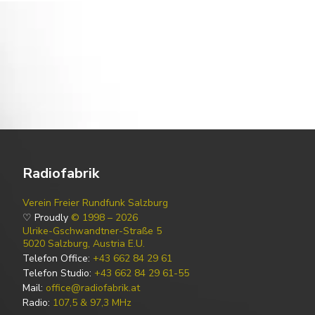
Radiofabrik
Verein Freier Rundfunk Salzburg
♡ Proudly
© 1998 – 2026
Ulrike-Gschwandtner-Straße 5
5020 Salzburg, Austria E.U.
Telefon Office:
+43 662 84 29 61
Telefon Studio:
+43 662 84 29 61-55
Mail:
office@radiofabrik.at
Radio:
107,5 & 97,3 MHz