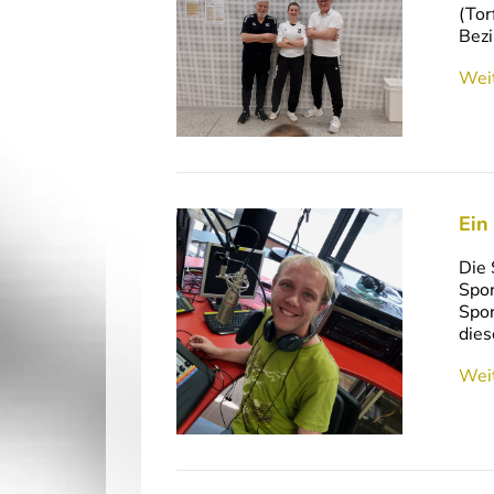
(Tor
Bezi
Weit
Ein
Die 
Spor
Spor
dies
Weit