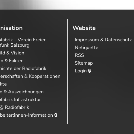
nisation
Website
fabrik – Verein Freier
Impressum & Datenschutz
funk Salzburg
Netiquette
ild & Vision
RSS
en & Fakten
Sitemap
ichte der Radiofabrik
Login 🔒
nerschaften & Kooperationen
ekte
se & Auszeichnungen
fabrik Infrastruktur
@ Radiofabrik
beiter:innen-Information 🔒