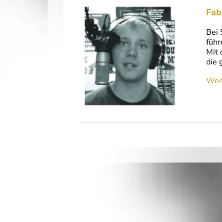
Fab
Bei 
führ
Mit 
die 
Weit