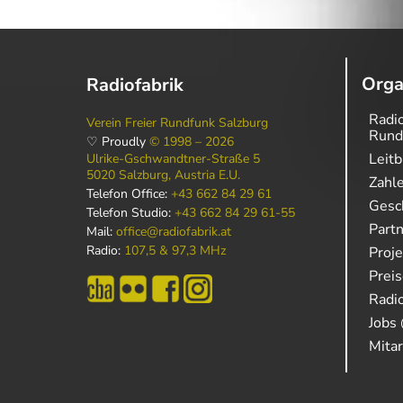
Orga
Radiofabrik
Radio
Verein Freier Rundfunk Salzburg
Rund
♡ Proudly
© 1998 – 2026
Leitb
Ulrike-Gschwandtner-Straße 5
5020 Salzburg, Austria E.U.
Zahl
Telefon Office:
+43 662 84 29 61
Gesch
Telefon Studio:
+43 662 84 29 61-55
Part
Mail:
office@radiofabrik.at
Radio:
107,5 & 97,3 MHz
Proj
Prei
Radio
Jobs 
Mitar