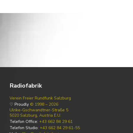
Radiofabrik
Verein Freier Rundfunk Salzburg
♡ Proudly
© 1998 – 2026
Ulrike-Gschwandtner-Straße 5
5020 Salzburg, Austria E.U.
Telefon Office:
+43 662 84 29 61
Telefon Studio:
+43 662 84 29 61-55