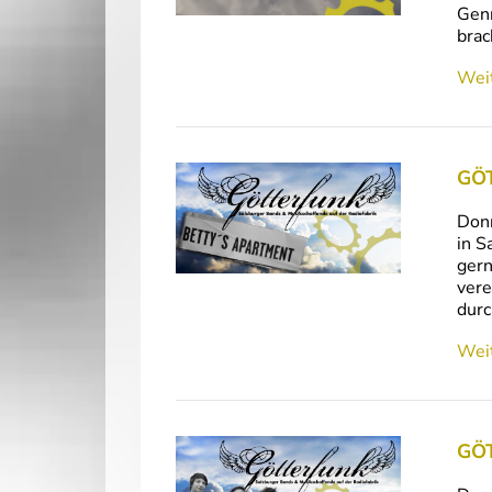
Genr
brac
Weit
GÖT
Donn
in S
gern
vere
dur
Weit
GÖT