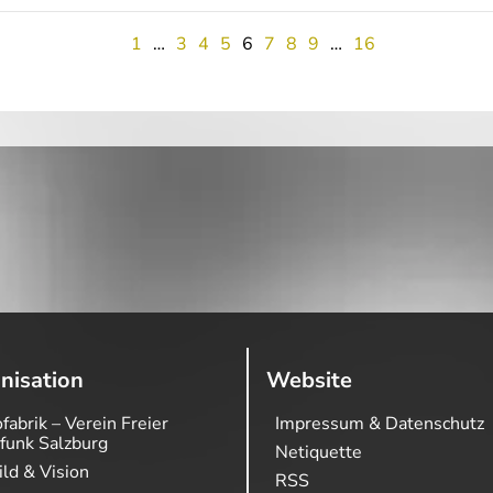
1
…
3
4
5
6
7
8
9
…
16
nisation
Website
fabrik – Verein Freier
Impressum & Datenschutz
funk Salzburg
Netiquette
ild & Vision
RSS