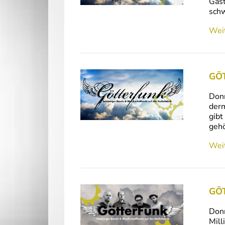
Gast
sch
Weit
GÖT
Donn
derm
gibt
gehö
Weit
GÖT
Donn
Mill