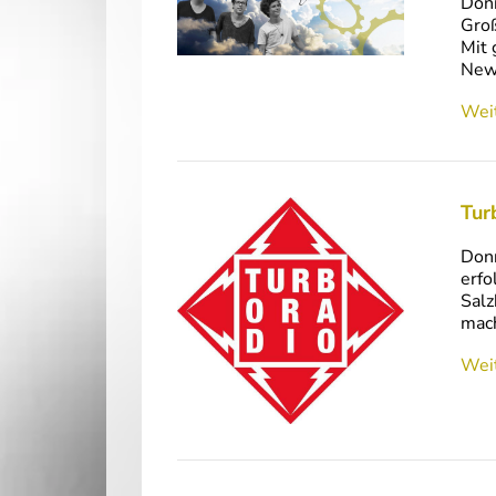
Donn
Groß
Mit 
New
Weit
Tur
Donn
erfo
Salz
mach
Weit