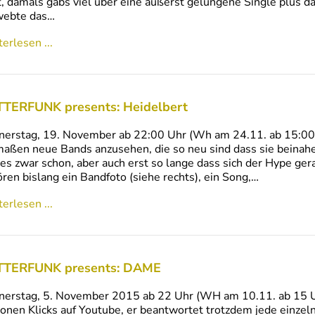
, damals gabs viel über eine äußerst gelungene Single plus 
webte das…
erlesen ...
TERFUNK presents: Heidelbert
erstag, 19. November ab 22:00 Uhr (Wh am 24.11. ab 15:00 
aßen neue Bands anzusehen, die so neu sind dass sie beinahe 
 es zwar schon, aber auch erst so lange dass sich der Hype ger
ren bislang ein Bandfoto (siehe rechts), ein Song,…
erlesen ...
TERFUNK presents: DAME
erstag, 5. November 2015 ab 22 Uhr (WH am 10.11. ab 15 Uh
ionen Klicks auf Youtube, er beantwortet trotzdem jede einzeln