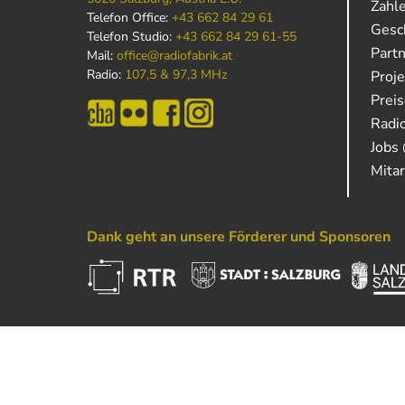
Zahl
Telefon Office:
+43 662 84 29 61
Gesch
Telefon Studio:
+43 662 84 29 61-55
Part
Mail:
office@radiofabrik.at
Radio:
107,5 & 97,3 MHz
Proj
Prei
Radio
Jobs 
Mitar
Dank geht an unsere Förderer und Sponsoren
Powered by