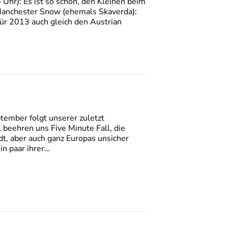
Uhr): Es ist so schön, den Kleinen beim
Manchester Snow (ehemals Skaverda):
für 2013 auch gleich den Austrian
ember folgt unserer zuletzt
 beehren uns Five Minute Fall, die
t, aber auch ganz Europas unsicher
n paar ihrer…