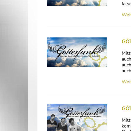
fals
Weit
GÖT
Mitt
auch
auch
auch
Weit
GÖT
Mitt
komi