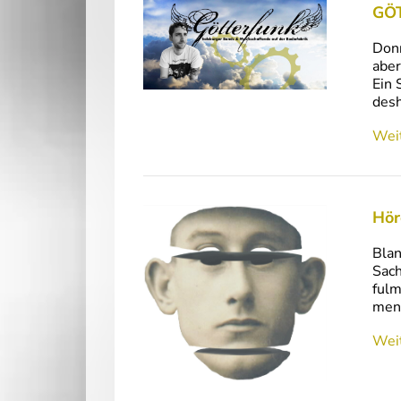
GÖT
Donn
aber
Ein 
desh
Weit
Hör
Blan
Sach
fulm
mens
Weit