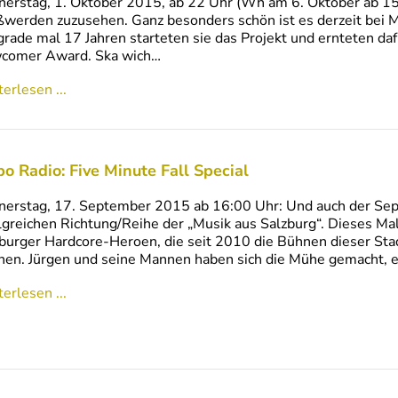
erstag, 1. Oktober 2015, ab 22 Uhr (Wh am 6. Oktober ab 15 
werden zuzusehen. Ganz besonders schön ist es derzeit bei 
grade mal 17 Jahren starteten sie das Projekt und ernteten da
comer Award. Ska wich…
erlesen ...
bo Radio: Five Minute Fall Special
erstag, 17. September 2015 ab 16:00 Uhr: Und auch der Sept
lgreichen Richtung/Reihe der „Musik aus Salzburg“. Dieses Mal
burger Hardcore-Heroen, die seit 2010 die Bühnen dieser Stad
en. Jürgen und seine Mannen haben sich die Mühe gemacht, ei
erlesen ...