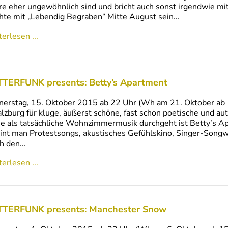
e eher ungewöhnlich sind und bricht auch sonst irgendwie mi
hte mit „Lebendig Begraben“ Mitte August sein…
erlesen ...
TERFUNK presents: Betty’s Apartment
erstag, 15. Oktober 2015 ab 22 Uhr (Wh am 21. Oktober ab 15
alzburg für kluge, äußerst schöne, fast schon poetische und a
e als tatsächliche Wohnzimmermusik durchgeht ist Betty’s A
int man Protestsongs, akustisches Gefühlskino, Singer-Song
ch den…
erlesen ...
TERFUNK presents: Manchester Snow