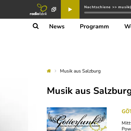
Nachtschiene >> musik@
News
Programm
W
Musik aus Salzburg
Musik aus Salzbur
GÖT
Mitt
Powe