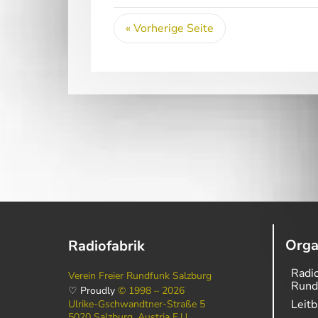
« Vorherige Seite
Orga
Radiofabrik
Radio
Verein Freier Rundfunk Salzburg
Rund
♡ Proudly
© 1998 – 2026
Leitb
Ulrike-Gschwandtner-Straße 5
5020 Salzburg, Austria E.U.