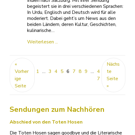
Indien nach Salzburg. Mit ihrer Sendung
begeistert sie in drei verschiedenen Sprachen:
In Urdu, Englisch und Deutsch wird für alle
moderiert. Dabei geht’s um News aus den
beiden Ländern, deren Kultur, Geschichten,
kulinarische…
Weiterlesen ...
«
Nächs
Vorher
1
…
3
4
5
6
7
8
9
…
4
te
ige
7
Seite
Seite
»
Sendungen zum Nachhören
Abschied von den Toten Hosen
Die Toten Hosen sagen goodbye und die Literarische