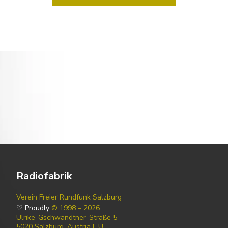
Radiofabrik
Verein Freier Rundfunk Salzburg
♡ Proudly
© 1998 – 2026
Ulrike-Gschwandtner-Straße 5
5020 Salzburg, Austria E.U.