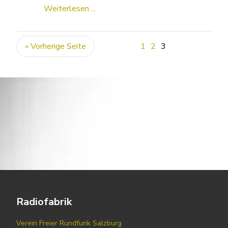
Weiterlesen ...
« Vorherige Seite
1
2
3
Radiofabrik
Verein Freier Rundfunk Salzburg