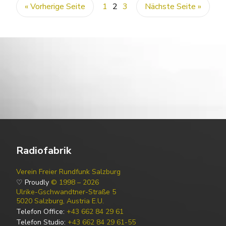
« Vorherige Seite
1
2
3
Nächste Seite »
Radiofabrik
Verein Freier Rundfunk Salzburg
♡ Proudly
© 1998 – 2026
Ulrike-Gschwandtner-Straße 5
5020 Salzburg, Austria E.U.
Telefon Office:
+43 662 84 29 61
Telefon Studio:
+43 662 84 29 61-55