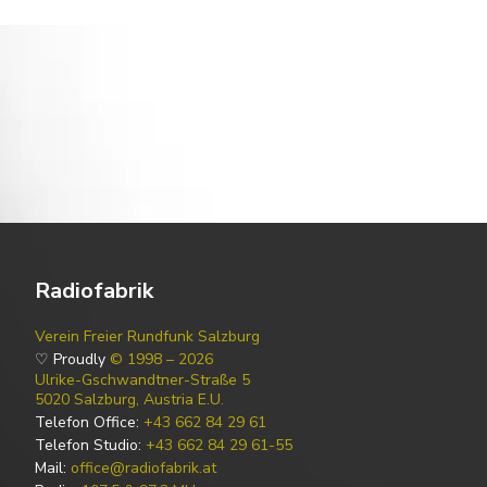
Radiofabrik
Verein Freier Rundfunk Salzburg
♡ Proudly
© 1998 – 2026
Ulrike-Gschwandtner-Straße 5
5020 Salzburg, Austria E.U.
Telefon Office:
+43 662 84 29 61
Telefon Studio:
+43 662 84 29 61-55
Mail:
office@radiofabrik.at