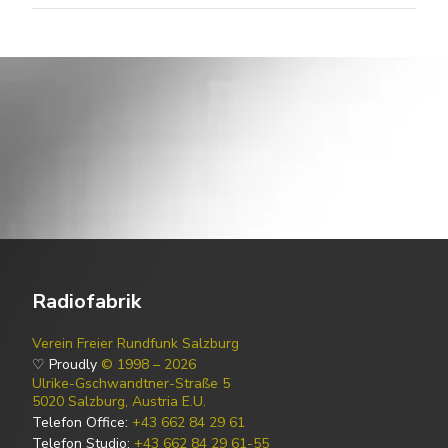
Radiofabrik
Verein Freier Rundfunk Salzburg
♡ Proudly
© 1998 – 2026
Ulrike-Gschwandtner-Straße 5
5020 Salzburg, Austria E.U.
Telefon Office:
+43 662 84 29 61
Telefon Studio:
+43 662 84 29 61-55