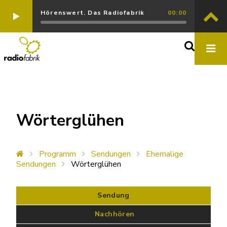
Hörenswert. Das Radiofabrik
00:00
Wörterglühen
Programm
Sendungen
Ehemalige
Sendungen
Wörterglühen
Sendung
 Nachhören